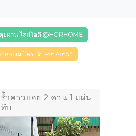
คุยผ่าน ไลน์ไอดี @HORHOME
สายด่วน โทร 081-4674663
รั้วคาวบอย 2 คาน 1 แผ่น
ทึบ