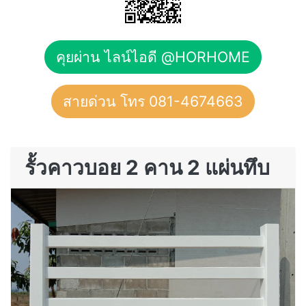
คุยผ่าน ไลน์ไอดี @HORHOME
สายด่วน โทร 081-4674663
รั้วคาวบอย 2 คาน 2 แผ่นทึบ