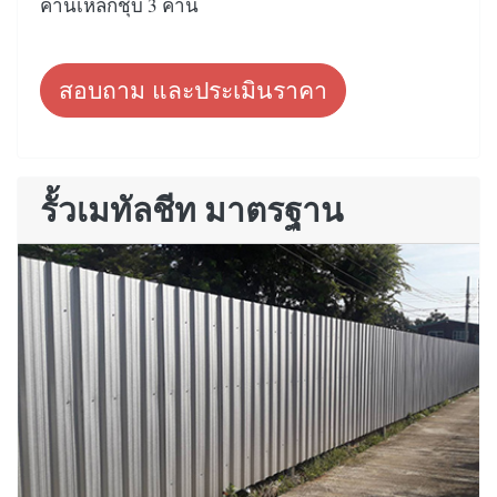
คานเหล็กชุบ 3 คาน
สอบถาม และประเมินราคา
รั้วเมทัลชีท มาตรฐาน