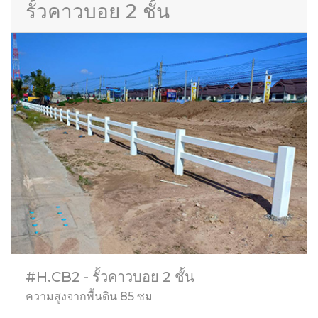
รั้วคาวบอย 2 ชั้น
#H.CB2 - รั้วคาวบอย 2 ชั้น
ความสูงจากพื้นดิน 85 ซม