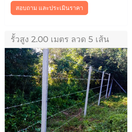
สอบถาม และประเมินราคา
รั้วสูง 2.00 เมตร ลวด 5 เส้น