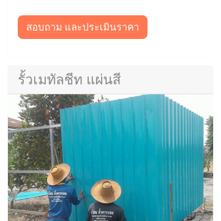
สอบถาม และประเมินราคา
รั้วเมทัลชีท แผ่นสี