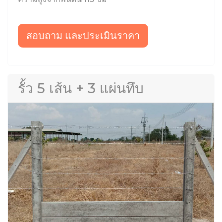
สอบถาม และประเมินราคา
รั้ว 5 เส้น + 3 แผ่นทึบ