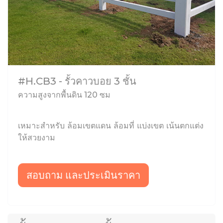
#H.CB3 - รั้วคาวบอย 3 ชั้น
ความสูงจากพื้นดิน 120 ซม
เหมาะสำหรับ ล้อมเขตแดน ล้อมที่ แบ่งเขต เน้นตกแต่ง
ให้สวยงาม
สอบถาม และประเมินราคา