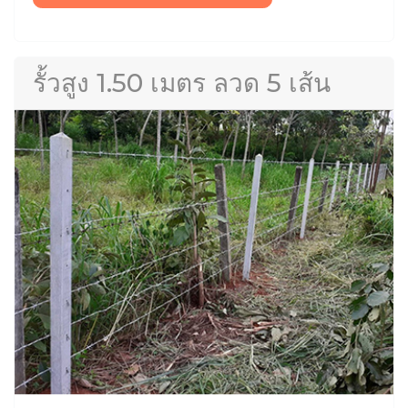
รั้วสูง 1.50 เมตร ลวด 5 เส้น