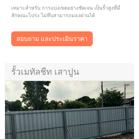
เหมาะสำหรับ การแบ่งเขตอย่างชัดเจน เป็นรั้วสูงที่มี
ลักษณะโปร่ง ไม่ทึบสามารถมองผ่านได้
สอบถาม และประเมินราคา
รั้วเมทัลชีท เสาปูน