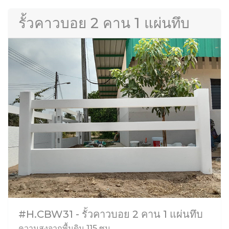
รั้วคาวบอย 2 คาน 1 แผ่นทึบ
#H.CBW31 - รั้วคาวบอย 2 คาน 1 แผ่นทึบ
ความสูงจากพื้นดิน 115 ซม