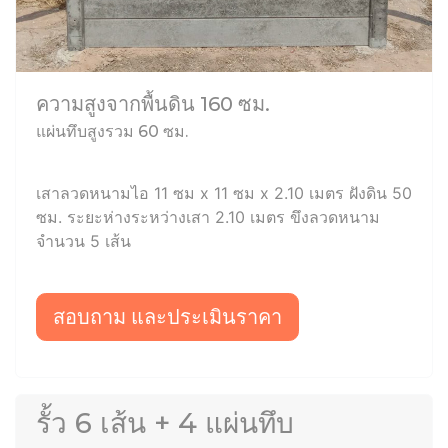
ความสูงจากพื้นดิน 160 ซม.
แผ่นทึบสูงรวม 60 ซม.
เสาลวดหนามไอ 11 ซม x 11 ซม x 2.10 เมตร ฝังดิน 50
ซม. ระยะห่างระหว่างเสา 2.10 เมตร ขึงลวดหนาม
จำนวน 5 เส้น
สอบถาม และประเมินราคา
รั้ว 6 เส้น + 4 แผ่นทึบ