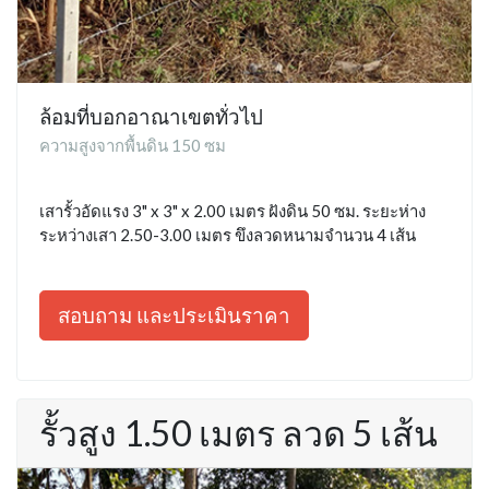
ล้อมที่บอกอาณาเขตทั่วไป
ความสูงจากพื้นดิน 150 ซม
เสารั้วอัดแรง 3" x 3" x 2.00 เมตร ฝังดิน 50 ซม. ระยะห่าง
ระหว่างเสา 2.50-3.00 เมตร ขึงลวดหนามจำนวน 4 เส้น
สอบถาม และประเมินราคา
รั้วสูง 1.50 เมตร ลวด 5 เส้น