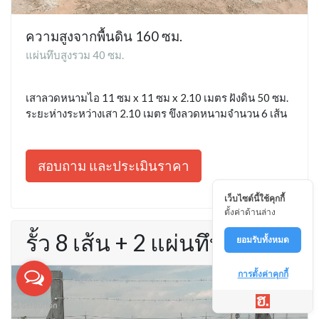
ความสูงจากพื้นดิน 160 ซม.
แผ่นทึบสูงรวม 40 ซม.
เสาลวดหนามไอ 11 ซม x 11 ซม x 2.10 เมตร ฝังดิน 50 ซม.
ระยะห่างระหว่างเสา 2.10 เมตร ขึงลวดหนามจำนวน 6 เส้น
สอบถาม และประเมินราคา
เว็บไซต์นี้ใช้คุกกี้
ตั้งค่าด้านล่าง
รั้ว 8 เส้น + 2 แผ่นทึบ
ยอมรับทั้งหมด
การตั้งค่าคุกกี้