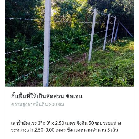
กั้นพื้นที่ให้เป็นสัดส่วน ชัดเจน
ความสูงจากพื้นดิน 200 ซม
เสารั้วอัดแรง 3" x 3" x 2.50 เมตร ฝังดิน 50 ซม. ระยะห่าง
ระหว่างเสา 2.50-3.00 เมตร ขึงลวดหนามจำนวน 5 เส้น