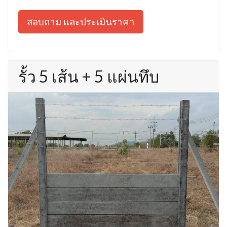
สอบถาม และประเมินราคา
รั้ว 5 เส้น + 5 แผ่นทึบ