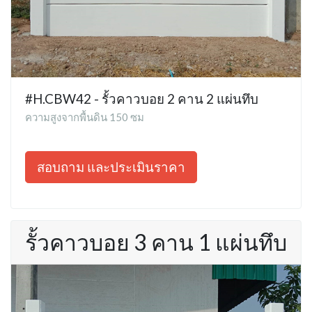
#H.CBW42 - รั้วคาวบอย 2 คาน 2 แผ่นทึบ
ความสูงจากพื้นดิน 150 ซม
สอบถาม และประเมินราคา
รั้วคาวบอย 3 คาน 1 แผ่นทึบ