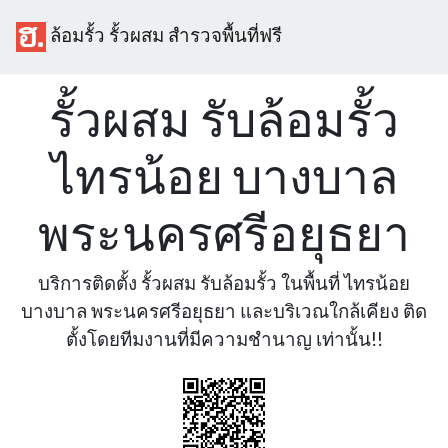
ล้อมรั้ว รั้วผสม สำรวจพื้นที่ฟรี
รั้วผสม รับล้อมรั้ว
ไทรน้อย บางบาล
พระนครศรีอยุธยา
บริการติดตั้ง รั้วผสม รับล้อมรั้ว ในพื้นที่ ไทรน้อย
บางบาล พระนครศรีอยุธยา และบริเวณใกล้เคียง ติด
ตั้งโดยทีมงานที่มีความชำนาญ เท่านั้น!!