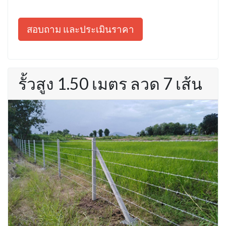
สอบถาม และประเมินราคา
รั้วสูง 1.50 เมตร ลวด 7 เส้น