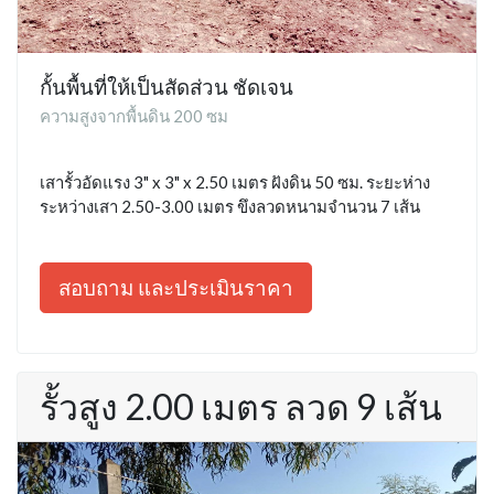
กั้นพื้นที่ให้เป็นสัดส่วน ชัดเจน
ความสูงจากพื้นดิน 200 ซม
เสารั้วอัดแรง 3" x 3" x 2.50 เมตร ฝังดิน 50 ซม. ระยะห่าง
ระหว่างเสา 2.50-3.00 เมตร ขึงลวดหนามจำนวน 7 เส้น
สอบถาม และประเมินราคา
รั้วสูง 2.00 เมตร ลวด 9 เส้น