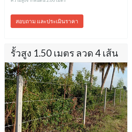
สอบถาม และประเมินราคา
รั้วสูง 1.50 เมตร ลวด 4 เส้น