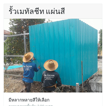
รั้วเมทัลชีท แผ่นสี
มีหลากหลายสีให้เลือก
ความสูงจากพื้นดิน 2.00 เมตร