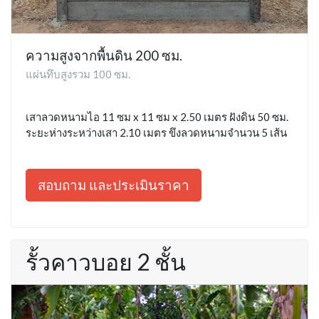
ความสูงจากพื้นดิน 200 ซม.
แผ่นทึบสูงรวม 100 ซม.
เสาลวดหนามไอ 11 ซม x 11 ซม x 2.50 เมตร ฝังดิน 50 ซม.
ระยะห่างระหว่างเสา 2.10 เมตร ขึงลวดหนามจำนวน 5 เส้น
สอบถาม และประเมินราคา
รั้วคาวบอย 2 ชั้น