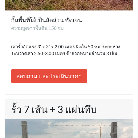
กั้นพื้นที่ให้เป็นสัดส่วน ชัดเจน
ความสูงจากพื้นดิน 150 ซม
เสารั้วอัดแรง 3" x 3" x 2.00 เมตร ฝังดิน 50 ซม. ระยะห่าง
ระหว่างเสา 2.50-3.00 เมตร ขึงลวดหนามจำนวน 3 เส้น
สอบถาม และประเมินราคา
รั้ว 7 เส้น + 3 แผ่นทึบ