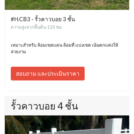
#H.CB3 - รั้วคาวบอย 3 ชั้น
ความสูงจากพื้นดิน 120 ซม
เหมาะสำหรับ ล้อมเขตแดน ล้อมที่ แบ่งเขต เน้นตกแต่งให้
สวยงาม
สอบถาม และประเมินราคา
รั้วคาวบอย 4 ชั้น