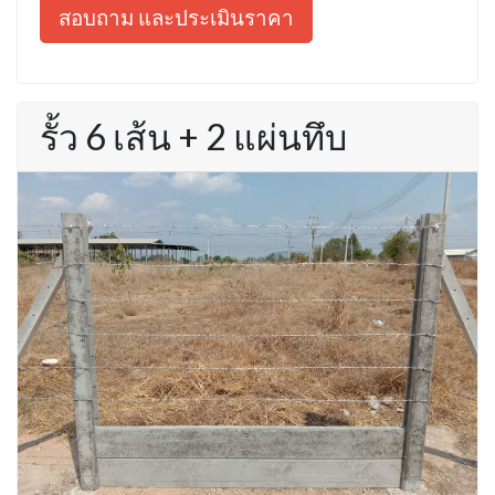
สอบถาม และประเมินราคา
รั้ว 6 เส้น + 2 แผ่นทึบ