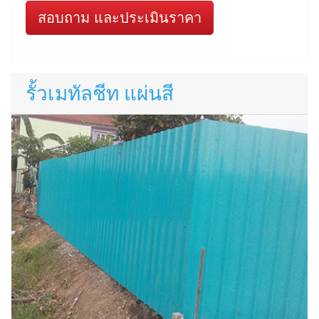
สอบถาม และประเมินราคา
รั้วเมทัลชีท แผ่นสี