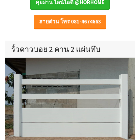
คุยผ่าน ไลน์ไอดี @HORHOME
สายด่วน โทร 081-4674663
รั้วคาวบอย 2 คาน 2 แผ่นทึบ