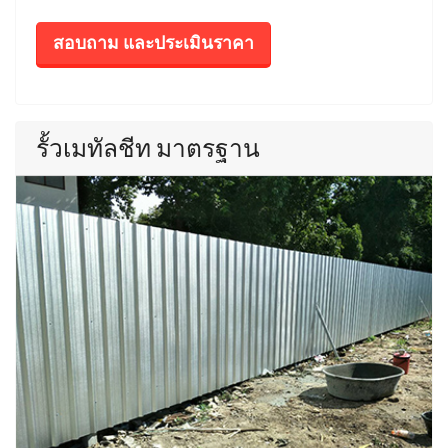
สอบถาม และประเมินราคา
รั้วเมทัลชีท มาตรฐาน