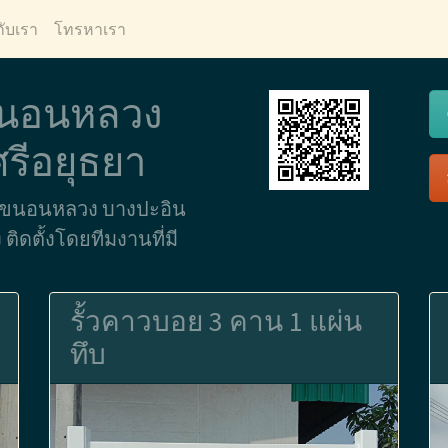
กับเรา
โทรหาเรา
ว ขนอนหลวง
รีอยุธยา
นที่ ขนอนหลวง บางปะอิน
ิดตั้งโดยทีมงานที่มี
รั้วคาวบอย 3 คาน 1 แผ่น
ทึบ