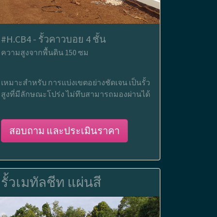
#H.CB4 - รั้วคาวบอย 4 ชั้น
ความสูงจากพื้นดิน 150 ซม
เหมาะสำหรับ การแบ่งเขตอย่างชัดเจน เป็นรั้ว
สูงที่มีลักษณะโปร่ง ไม่ทึบสามารถมองผ่านได้
สอบถาม และประเมินราคา
รั้วเมทัลชีท แผ่นสี