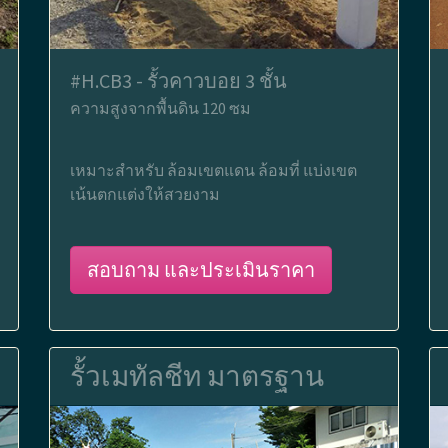
#H.CB3 - รั้วคาวบอย 3 ชั้น
ความสูงจากพื้นดิน 120 ซม
เหมาะสำหรับ ล้อมเขตแดน ล้อมที่ แบ่งเขต
เน้นตกแต่งให้สวยงาม
สอบถาม และประเมินราคา
รั้วเมทัลชีท มาตรฐาน