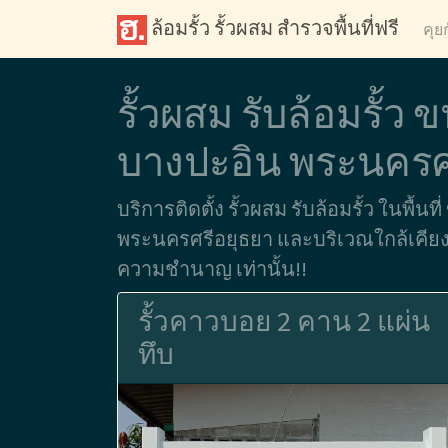
ล้อมรั้ว รั้วผสม สำรวจพื้นที่ฟรี
คุย
รั้วผสม รับล้อมรั้
บางปะอิน พระนครศ
บริการติดตั้ง รั้วผสม รับล้อมรั้ว ในพื้
พระนครศรีอยุธยา และบริเวณใกล้เคียง ต
ความชำนาญ เท่านั้น!!
รั้วคาวบอย 2 คาน 2 แผ่น
ทึบ