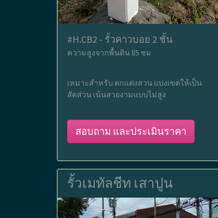
#H.CB2 - รั้วคาวบอย 2 ชั้น
ความสูงจากพื้นดิน 85 ซม
เหมาะสำหรับ ตกแต่งสวน แบ่งเขตให้เป็น
สัดส่วน เน้นสวยงามแบบไม่สูง
สอบถาม และประเมินราคา
รั้วเมทัลชีท เสาปูน