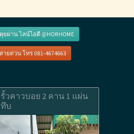
คุยผ่าน ไลน์ไอดี @HORHOME
สายด่วน โทร 081-4674663
รั้วคาวบอย 2 คาน 1 แผ่น
ทึบ