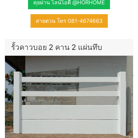
คุยผ่าน ไลน์ไอดี @HORHOME
สายด่วน โทร 081-4674663
รั้วคาวบอย 2 คาน 2 แผ่นทึบ