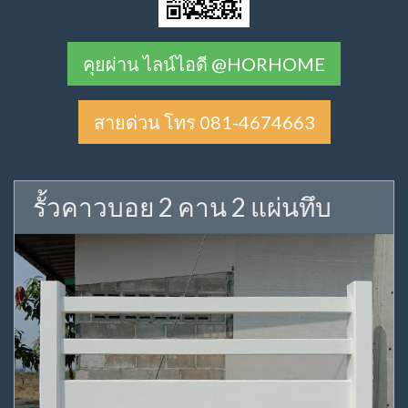
คุยผ่าน ไลน์ไอดี @HORHOME
สายด่วน โทร 081-4674663
รั้วคาวบอย 2 คาน 2 แผ่นทึบ