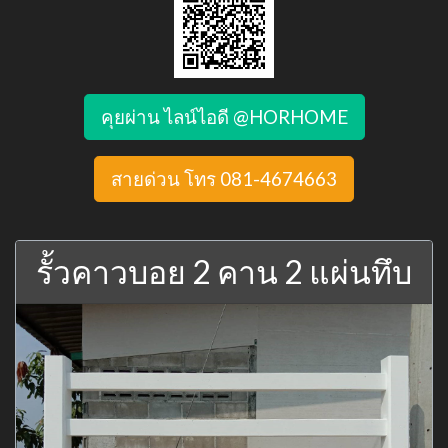
คุยผ่าน ไลน์ไอดี @HORHOME
สายด่วน โทร 081-4674663
รั้วคาวบอย 2 คาน 2 แผ่นทึบ