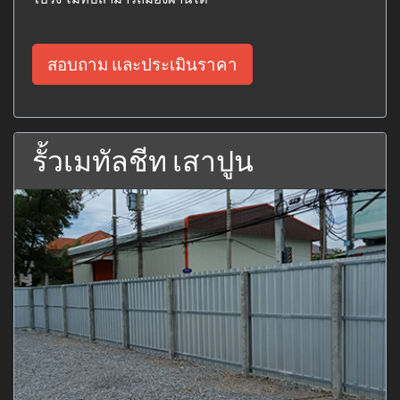
สอบถาม และประเมินราคา
รั้วเมทัลชีท เสาปูน