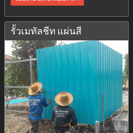
รั้วเมทัลชีท แผ่นสี