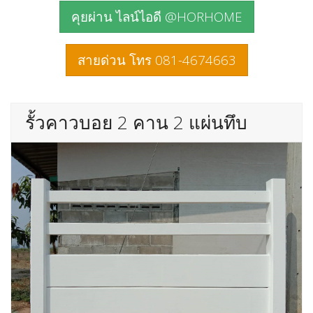
คุยผ่าน ไลน์ไอดี @HORHOME
สายด่วน โทร 081-4674663
รั้วคาวบอย 2 คาน 2 แผ่นทึบ