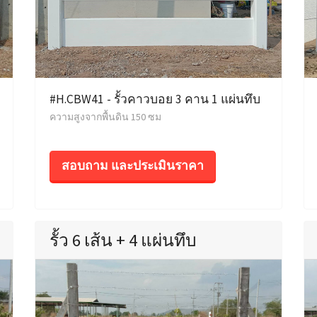
#H.CBW41 - รั้วคาวบอย 3 คาน 1 แผ่นทึบ
ความสูงจากพื้นดิน 150 ซม
สอบถาม และประเมินราคา
รั้ว 6 เส้น + 4 แผ่นทึบ