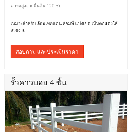
ความสูงจากพื้นดิน 120 ซม
เหมาะสำหรับ ล้อมเขตแดน ล้อมที่ แบ่งเขต เน้นตกแต่งให้
สวยงาม
สอบถาม และประเมินราคา
รั้วคาวบอย 4 ชั้น