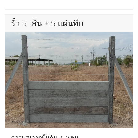
รั้ว 5 เส้น + 5 แผ่นทึบ
ความสูงจากพื้นดิน 200 ซม.