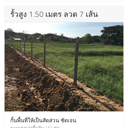
รั้วสูง 1.50 เมตร ลวด 7 เส้น
กั้นพื้นที่ให้เป็นสัดส่วน ชัดเจน
ความสูงจากพื้นดิน 150 ซม