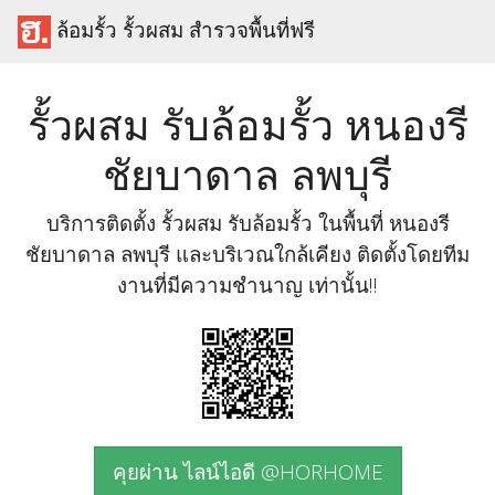
ล้อมรั้ว รั้วผสม สำรวจพื้นที่ฟรี
รั้วผสม รับล้อมรั้ว หนองรี
ชัยบาดาล ลพบุรี
บริการติดตั้ง รั้วผสม รับล้อมรั้ว ในพื้นที่ หนองรี
ชัยบาดาล ลพบุรี และบริเวณใกล้เคียง ติดตั้งโดยทีม
งานที่มีความชำนาญ เท่านั้น!!
คุยผ่าน ไลน์ไอดี @HORHOME