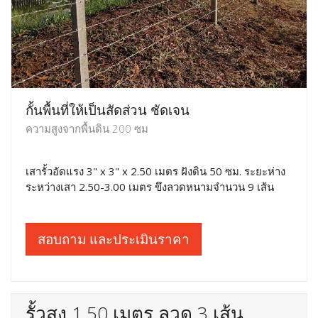
กั้นพื้นที่ให้เป็นสัดส่วน ชัดเจน
ความสูงจากพื้นดิน 200 ซม
เสารั้วอัดแรง 3" x 3" x 2.50 เมตร ฝังดิน 50 ซม. ระยะห่าง
ระหว่างเสา 2.50-3.00 เมตร ขึงลวดหนามจำนวน 9 เส้น
สอบถาม และประเมินราคา
รั้วสูง 1.50 เมตร ลวด 3 เส้น