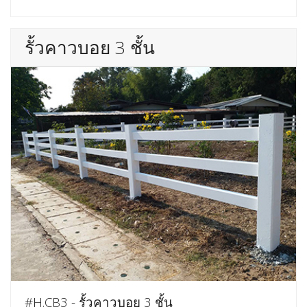
รั้วคาวบอย 3 ชั้น
#H.CB3 - รั้วคาวบอย 3 ชั้น