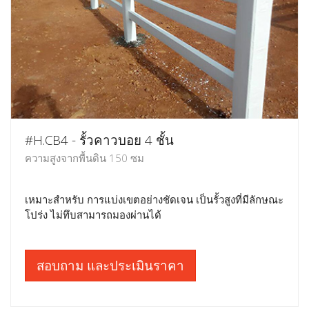
#H.CB4 - รั้วคาวบอย 4 ชั้น
ความสูงจากพื้นดิน 150 ซม
เหมาะสำหรับ การแบ่งเขตอย่างชัดเจน เป็นรั้วสูงที่มีลักษณะ
โปร่ง ไม่ทึบสามารถมองผ่านได้
สอบถาม และประเมินราคา