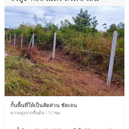
กั้นพื้นที่ให้เป็นสัดส่วน ชัดเจน
ความสูงจากพื้นดิน 150 ซม