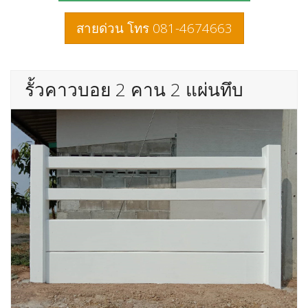
สายด่วน โทร 081-4674663
รั้วคาวบอย 2 คาน 2 แผ่นทึบ