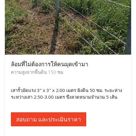
ล้อมที่ไม่ต้องการให้คนมุดเข้ามา
ความสูงจากพื้นดิน 150 ซม
เสารั้วอัดแรง 3" x 3" x 2.00 เมตร ฝังดิน 50 ซม. ระยะห่าง
ระหว่างเสา 2.50-3.00 เมตร ขึงลวดหนามจำนวน 5 เส้น
สอบถาม และประเมินราคา