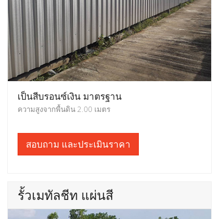
เป็นสีบรอนซ์เงิน มาตรฐาน
ความสูงจากพื้นดิน 2.00 เมตร
สอบถาม และประเมินราคา
รั้วเมทัลชีท แผ่นสี