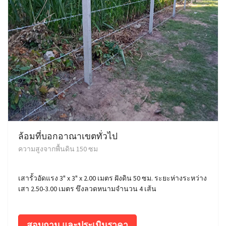
ล้อมที่บอกอาณาเขตทั่วไป
ความสูงจากพื้นดิน 150 ซม
เสารั้วอัดแรง 3" x 3" x 2.00 เมตร ฝังดิน 50 ซม. ระยะห่างระหว่าง
เสา 2.50-3.00 เมตร ขึงลวดหนามจำนวน 4 เส้น
สอบถาม และประเมินราคา