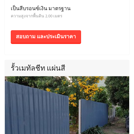
เป็นสีบรอนซ์เงิน มาตรฐาน
ความสูงจากพื้นดิน 2.00 เมตร
สอบถาม และประเมินราคา
รั้วเมทัลชีท แผ่นสี