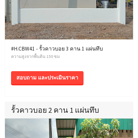
#H.CBW41 - รั้วคาวบอย 3 คาน 1 แผ่นทึบ
ความสูงจากพื้นดิน 150 ซม
สอบถาม และประเมินราคา
รั้วคาวบอย 2 คาน 1 แผ่นทึบ