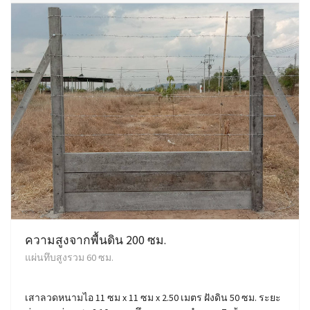
ความสูงจากพื้นดิน 200 ซม.
แผ่นทึบสูงรวม 60 ซม.
เสาลวดหนามไอ 11 ซม x 11 ซม x 2.50 เมตร ฝังดิน 50 ซม. ระยะ