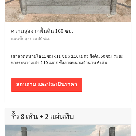
ความสูงจากพื้นดิน 160 ซม.
แผ่นทึบสูงรวม 40 ซม.
เสาลวดหนามไอ 11 ซม x 11 ซม x 2.10 เมตร ฝังดิน 50 ซม. ระยะ
ห่างระหว่างเสา 2.10 เมตร ขึงลวดหนามจำนวน 6 เส้น
สอบถาม และประเมินราคา
รั้ว 8 เส้น + 2 แผ่นทึบ