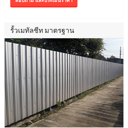
สอบถาม และประเมินราคา
รั้วเมทัลชีท มาตรฐาน