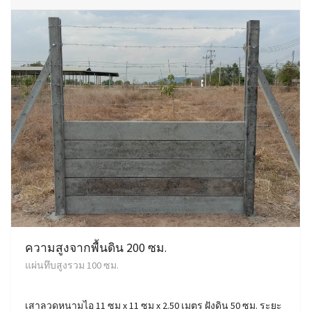
ความสูงจากพื้นดิน 200 ซม.
แผ่นทึบสูงรวม 100 ซม.
เสาลวดหนามไอ 11 ซม x 11 ซม x 2.50 เมตร ฝังดิน 50 ซม. ระยะ