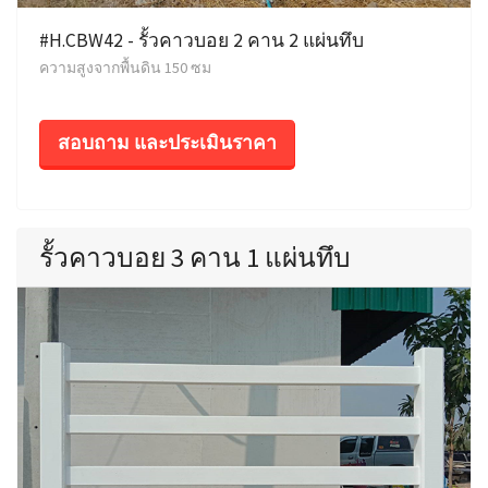
#H.CBW42 - รั้วคาวบอย 2 คาน 2 แผ่นทึบ
ความสูงจากพื้นดิน 150 ซม
สอบถาม และประเมินราคา
รั้วคาวบอย 3 คาน 1 แผ่นทึบ