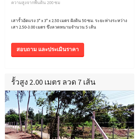
ความสูงจากพื้นดิน 200 ซม
เสารั้วอัดแรง 3" x 3" x 2.50 เมตร ฝังดิน 50 ซม. ระยะห่างระหว่าง
เสา 2.50-3.00 เมตร ขึงลวดหนามจำนวน 5 เส้น
สอบถาม และประเมินราคา
รั้วสูง 2.00 เมตร ลวด 7 เส้น