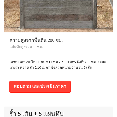
ความสูงจากพื้นดิน 200 ซม.
แผ่นทึบสูงรวม 80 ซม.
เสาลวดหนามไอ 11 ซม x 11 ซม x 2.50 เมตร ฝังดิน 50 ซม. ระยะ
ห่างระหว่างเสา 2.10 เมตร ขึงลวดหนามจำนวน 6 เส้น
สอบถาม และประเมินราคา
รั้ว 5 เส้น + 5 แผ่นทึบ