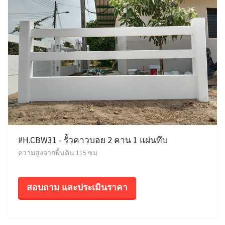
#H.CBW31 - รั้วคาวบอย 2 คาน 1 แผ่นทึบ
ความสูงจากพื้นดิน 115 ซม
สอบถาม และประเมินราคา