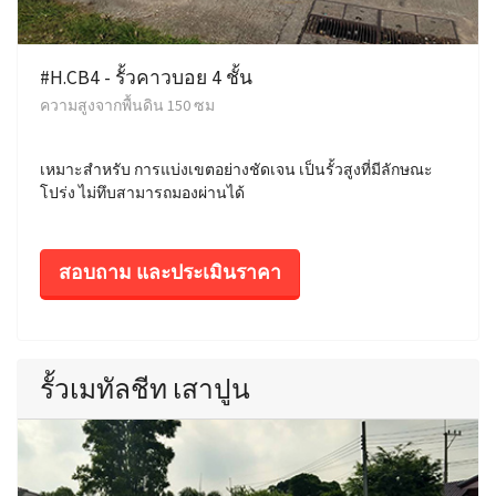
#H.CB4 - รั้วคาวบอย 4 ชั้น
ความสูงจากพื้นดิน 150 ซม
เหมาะสำหรับ การแบ่งเขตอย่างชัดเจน เป็นรั้วสูงที่มีลักษณะ
โปร่ง ไม่ทึบสามารถมองผ่านได้
สอบถาม และประเมินราคา
รั้วเมทัลชีท เสาปูน