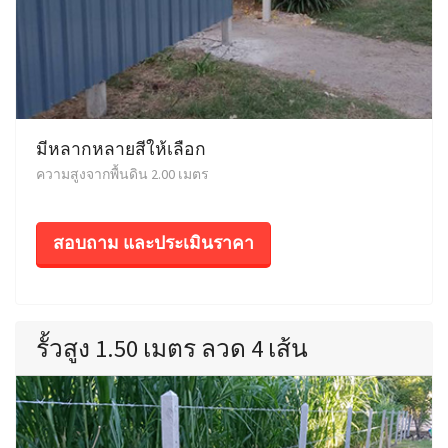
มีหลากหลายสีให้เลือก
ความสูงจากพื้นดิน 2.00 เมตร
สอบถาม และประเมินราคา
รั้วสูง 1.50 เมตร ลวด 4 เส้น