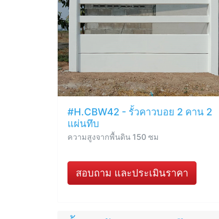
#H.CBW42 - รั้วคาวบอย 2 คาน 2
แผ่นทึบ
ความสูงจากพื้นดิน 150 ซม
สอบถาม และประเมินราคา