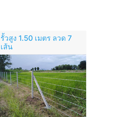
รั้วสูง 1.50 เมตร ลวด 7
เส้น