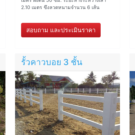
2.10 เมตร ขึงลวดหนามจำนวน 6 เส้น
สอบถาม และประเมินราคา
รั้วคาวบอย 3 ชั้น