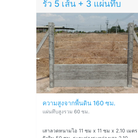
รั้ว 5 เส้น + 3 แผ่นทึบ
ความสูงจากพื้นดิน 160 ซม.
แผ่นทึบสูงรวม 60 ซม.
เสาลวดหนามไอ 11 ซม x 11 ซม x 2.10 เมตร