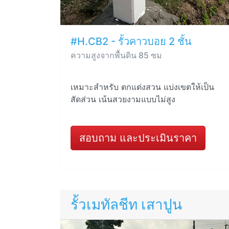
#H.CB2 - รั้วคาวบอย 2 ชั้น
ความสูงจากพื้นดิน 85 ซม
เหมาะสำหรับ ตกแต่งสวน แบ่งเขตให้เป็น
สัดส่วน เน้นสวยงามแบบไม่สูง
สอบถาม และประเมินราคา
รั้วเมทัลชีท เสาปูน