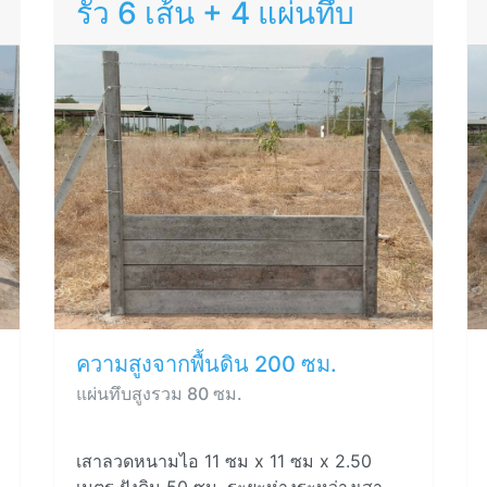
รั้ว 6 เส้น + 4 แผ่นทึบ
ความสูงจากพื้นดิน 200 ซม.
แผ่นทึบสูงรวม 80 ซม.
เสาลวดหนามไอ 11 ซม x 11 ซม x 2.50
เมตร ฝังดิน 50 ซม. ระยะห่างระหว่างเสา