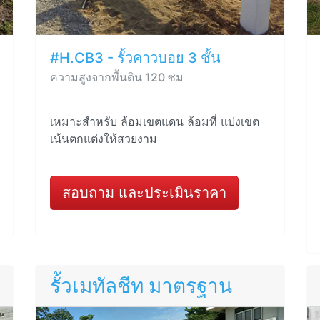
#H.CB3 - รั้วคาวบอย 3 ชั้น
ความสูงจากพื้นดิน 120 ซม
เหมาะสำหรับ ล้อมเขตแดน ล้อมที่ แบ่งเขต
เน้นตกแต่งให้สวยงาม
สอบถาม และประเมินราคา
รั้วเมทัลชีท มาตรฐาน