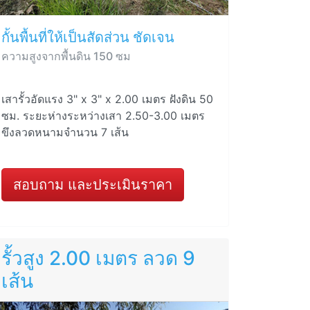
กั้นพื้นที่ให้เป็นสัดส่วน ชัดเจน
ความสูงจากพื้นดิน 150 ซม
เสารั้วอัดแรง 3" x 3" x 2.00 เมตร ฝังดิน 50
ซม. ระยะห่างระหว่างเสา 2.50-3.00 เมตร
ขึงลวดหนามจำนวน 7 เส้น
สอบถาม และประเมินราคา
รั้วสูง 2.00 เมตร ลวด 9
เส้น