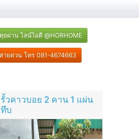
คุยผ่าน ไลน์ไอดี @HORHOME
สายด่วน โทร 081-4674663
รั้วคาวบอย 2 คาน 1 แผ่น
ทึบ