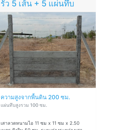
รั้ว 5 เส้น + 5 แผ่นทึบ
ความสูงจากพื้นดิน 200 ซม.
แผ่นทึบสูงรวม 100 ซม.
เสาลวดหนามไอ 11 ซม x 11 ซม x 2.50
เมตร ฝังดิน 50 ซม. ระยะห่างระหว่างเสา