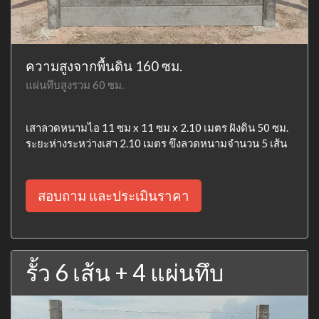
ความสูงจากพื้นดิน 160 ซม.
แผ่นทึบสูงรวม 60 ซม.
เสาลวดหนามไอ 11 ซม x 11 ซม x 2.10 เมตร ฝังดิน 50 ซม.
ระยะห่างระหว่างเสา 2.10 เมตร ขึงลวดหนามจำนวน 5 เส้น
สอบถาม และประเมินราคา
รั้ว 6 เส้น + 4 แผ่นทึบ