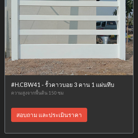
#H.CBW41 - รั้วคาวบอย 3 คาน 1 แผ่นทึบ
ความสูงจากพื้นดิน 150 ซม
สอบถาม และประเมินราคา