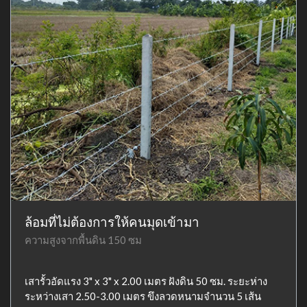
ล้อมที่ไม่ต้องการให้คนมุดเข้ามา
ความสูงจากพื้นดิน 150 ซม
เสารั้วอัดแรง 3" x 3" x 2.00 เมตร ฝังดิน 50 ซม. ระยะห่าง
ระหว่างเสา 2.50-3.00 เมตร ขึงลวดหนามจำนวน 5 เส้น