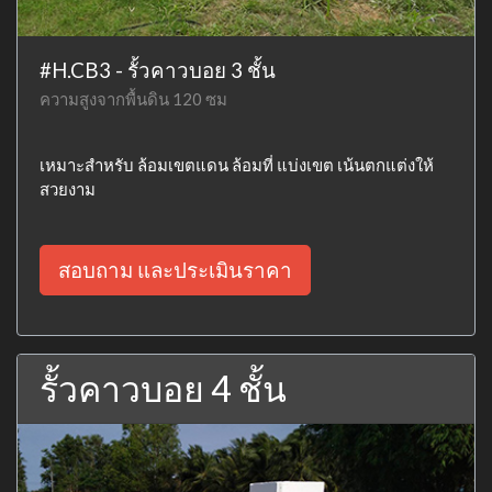
#H.CB3 - รั้วคาวบอย 3 ชั้น
ความสูงจากพื้นดิน 120 ซม
เหมาะสำหรับ ล้อมเขตแดน ล้อมที่ แบ่งเขต เน้นตกแต่งให้
สวยงาม
สอบถาม และประเมินราคา
รั้วคาวบอย 4 ชั้น