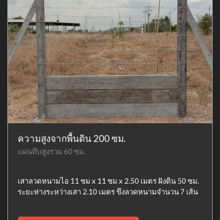
ความสูงจากพื้นดิน 200 ซม.
แผ่นทึบสูงรวม 60 ซม.
เสาลวดหนามไอ 11 ซม x 11 ซม x 2.50 เมตร ฝังดิน 50 ซม.
ระยะห่างระหว่างเสา 2.10 เมตร ขึงลวดหนามจำนวน 7 เส้น