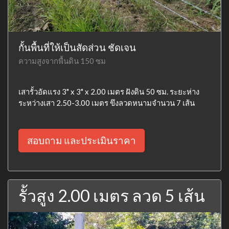
กั้นพื้นที่ให้เป็นสัดส่วน ชัดเจน
ความสูงจากพื้นดิน 150 ซม
เสารั้วอัดแรง 3" x 3" x 2.00 เมตร ฝังดิน 50 ซม. ระยะห่าง
ระหว่างเสา 2.50-3.00 เมตร ขึงลวดหนามจำนวน 7 เส้น
สอบถาม และประเมินราคา
รั้วสูง 2.00 เมตร ลวด 5 เส้น