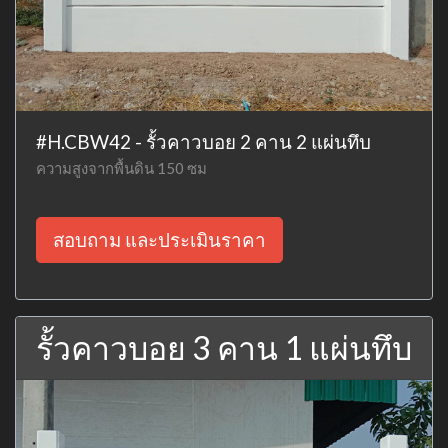
#H.CBW42 - รั้วคาวบอย 2 คาน 2 แผ่นทึบ
ความสูงจากพื้นดิน 150 ซม
สอบถาม และประเมินราคา
รั้วคาวบอย 3 คาน 1 แผ่นทึบ