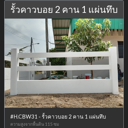
รั้วคาวบอย 2 คาน 1 แผ่นทึบ
#H.CBW31 - รั้วคาวบอย 2 คาน 1 แผ่นทึบ
ความสูงจากพื้นดิน 115 ซม