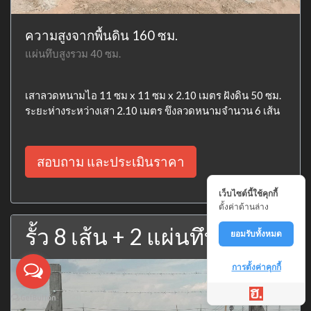
ความสูงจากพื้นดิน 160 ซม.
แผ่นทึบสูงรวม 40 ซม.
เสาลวดหนามไอ 11 ซม x 11 ซม x 2.10 เมตร ฝังดิน 50 ซม.
ระยะห่างระหว่างเสา 2.10 เมตร ขึงลวดหนามจำนวน 6 เส้น
สอบถาม และประเมินราคา
เว็บไซต์นี้ใช้คุกกี้
ตั้งค่าด้านล่าง
รั้ว 8 เส้น + 2 แผ่นทึบ
ยอมรับทั้งหมด
การตั้งค่าคุกกี้