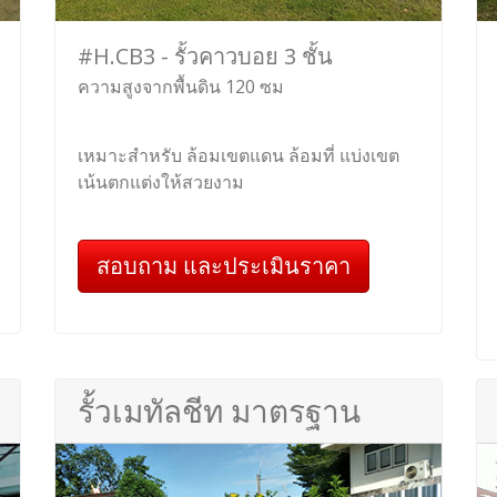
#H.CB3 - รั้วคาวบอย 3 ชั้น
ความสูงจากพื้นดิน 120 ซม
เหมาะสำหรับ ล้อมเขตแดน ล้อมที่ แบ่งเขต
เน้นตกแต่งให้สวยงาม
สอบถาม และประเมินราคา
รั้วเมทัลชีท มาตรฐาน