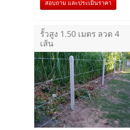
สอบถาม และประเมินราคา
รั้วสูง 1.50 เมตร ลวด 4
เส้น