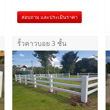
สอบถาม และประเมินราคา
รั้วคาวบอย 3 ชั้น