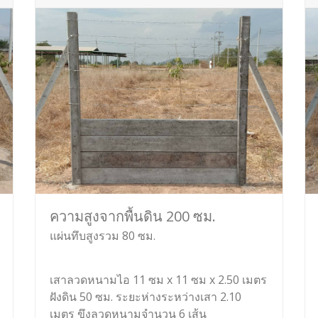
ความสูงจากพื้นดิน 200 ซม.
แผ่นทึบสูงรวม 80 ซม.
เสาลวดหนามไอ 11 ซม x 11 ซม x 2.50 เมตร
ฝังดิน 50 ซม. ระยะห่างระหว่างเสา 2.10
เมตร ขึงลวดหนามจำนวน 6 เส้น