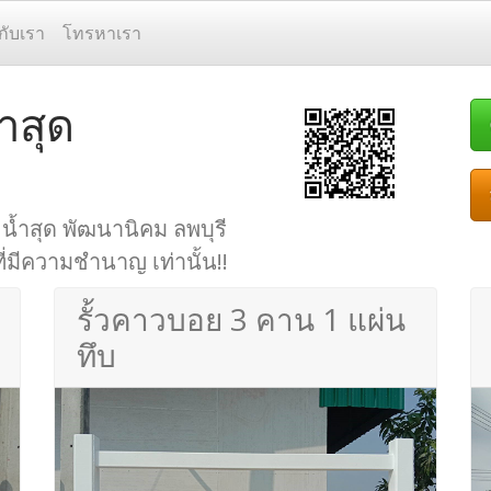
กับเรา
โทรหาเรา
้ำสุด
ี่ น้ำสุด พัฒนานิคม ลพบุรี
ี่มีความชำนาญ เท่านั้น!!
รั้วคาวบอย 3 คาน 1 แผ่น
ทึบ