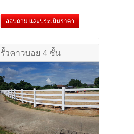
สอบถาม และประเมินราคา
รั้วคาวบอย 4 ชั้น