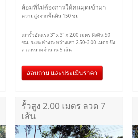
ล้อมที่ไม่ต้องการให้คนมุดเข้ามา
ความสูงจากพื้นดิน 150 ซม
เสารั้วอัดแรง 3" x 3" x 2.00 เมตร ฝังดิน 50
ซม. ระยะห่างระหว่างเสา 2.50-3.00 เมตร ขึง
ลวดหนามจำนวน 5 เส้น
สอบถาม และประเมินราคา
รั้วสูง 2.00 เมตร ลวด 7
เส้น