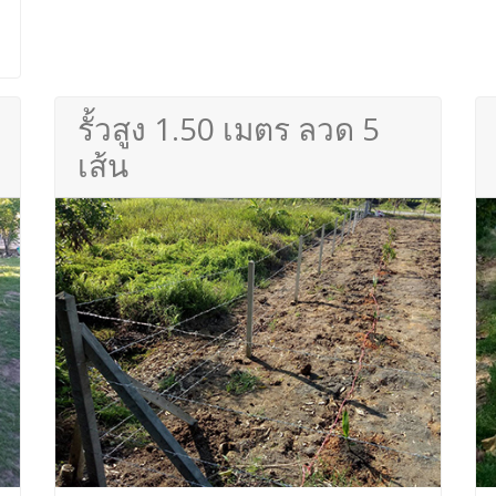
รั้วสูง 1.50 เมตร ลวด 5
เส้น