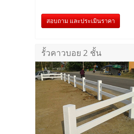
สอบถาม และประเมินราคา
รั้วคาวบอย 2 ชั้น