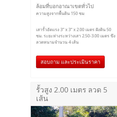
ล้อมที่บอกอาณาเขตทั่วไป
ความสูงจากพื้นดิน 150 ซม
เสารั้วอัดแรง 3" x 3" x 2.00 เมตร ฝังดิน 50
ซม. ระยะห่างระหว่างเสา 2.50-3.00 เมตร ขึง
ลวดหนามจำนวน 4 เส้น
สอบถาม และประเมินราคา
รั้วสูง 2.00 เมตร ลวด 5
เส้น