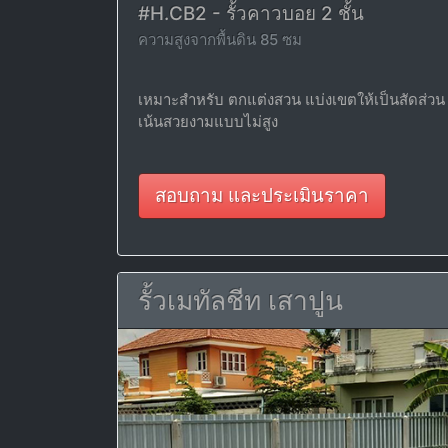
#H.CB2 - รั้วคาวบอย 2 ชั้น
ความสูงจากพื้นดิน 85 ซม
เหมาะสำหรับ ตกแต่งสวน แบ่งเขตให้เป็นสัดส่วน
เน้นสวยงามแบบไม่สูง
สอบถาม และประเมินราคา
รั้วเมทัลชีท เสาปูน