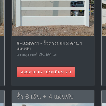
#H.CBW41 - รั้วคาวบอย 3 คาน 1
แผ่นทึบ
ความสูงจากพื้นดิน 150 ซม
สอบถาม และประเมินราคา
รั้ว 6 เส้น + 4 แผ่นทึบ