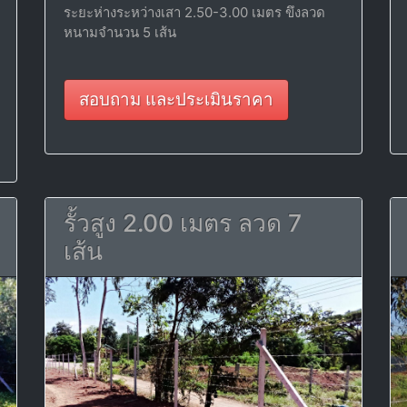
ระยะห่างระหว่างเสา 2.50-3.00 เมตร ขึงลวด
หนามจำนวน 5 เส้น
สอบถาม และประเมินราคา
รั้วสูง 2.00 เมตร ลวด 7
เส้น