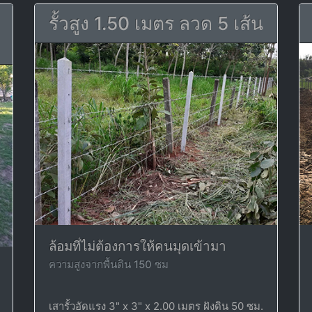
รั้วสูง 1.50 เมตร ลวด 5 เส้น
ล้อมที่ไม่ต้องการให้คนมุดเข้ามา
ความสูงจากพื้นดิน 150 ซม
เสารั้วอัดแรง 3" x 3" x 2.00 เมตร ฝังดิน 50 ซม.