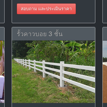
สอบถาม และประเมินราคา
รั้วคาวบอย 3 ชั้น