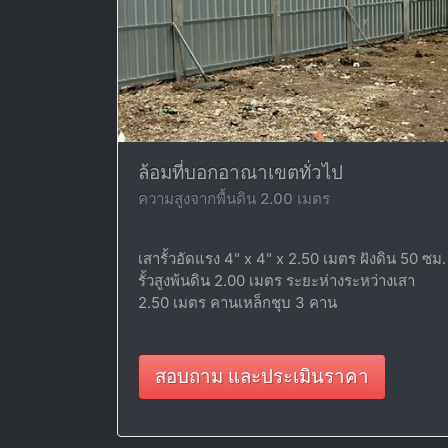
ล้อมที่บอกอาณาเขตทั่วไป
ความสูงจากพื้นดิน 2.00 เมตร
เสารั้วอัดแรง 4" x 4" x 2.50 เมตร ฝังดิน 50 ซม.
รั้วสูงพ้นดิน 2.00 เมตร ระยะห่างระหว่างเสา
2.50 เมตร คานเหล็กชุบ 3 คาน
สอบถาม และประเมินราคา