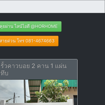
คุยผ่าน ไลน์ไอดี @HORHOME
สายด่วน โทร 081-4674663
รั้วคาวบอย 2 คาน 1 แผ่น
ทึบ