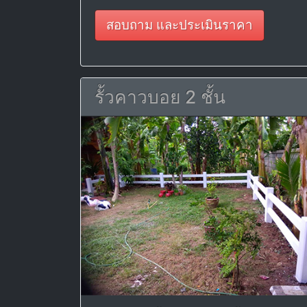
สอบถาม และประเมินราคา
รั้วคาวบอย 2 ชั้น