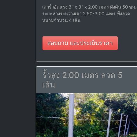
เสารั้วอัดแรง 3" x 3" x 2.00 เมตร ฝังดิน 50 ซม.
ระยะห่างระหว่างเสา 2.50-3.00 เมตร ขึงลวด
หนามจำนวน 4 เส้น
สอบถาม และประเมินราคา
รั้วสูง 2.00 เมตร ลวด 5
เส้น