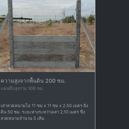
ความสูงจากพื้นดิน 200 ซม.
แผ่นทึบสูงรวม 100 ซม.
เสาลวดหนามไอ 11 ซม x 11 ซม x 2.50 เมตร ฝัง
ดิน 50 ซม. ระยะห่างระหว่างเสา 2.10 เมตร ขึง
ลวดหนามจำนวน 5 เส้น