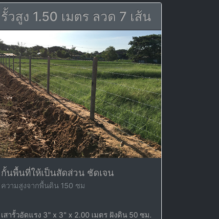
รั้วสูง 1.50 เมตร ลวด 7 เส้น
กั้นพื้นที่ให้เป็นสัดส่วน ชัดเจน
ความสูงจากพื้นดิน 150 ซม
เสารั้วอัดแรง 3" x 3" x 2.00 เมตร ฝังดิน 50 ซม.