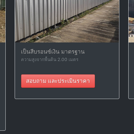
เป็นสีบรอนซ์เงิน มาตรฐาน
ความสูงจากพื้นดิน 2.00 เมตร
สอบถาม และประเมินราคา