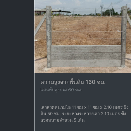
ความสูงจากพื้นดิน 160 ซม.
แผ่นทึบสูงรวม 60 ซม.
เสาลวดหนามไอ 11 ซม x 11 ซม x 2.10 เมตร ฝัง
ดิน 50 ซม. ระยะห่างระหว่างเสา 2.10 เมตร ขึง
ลวดหนามจำนวน 5 เส้น