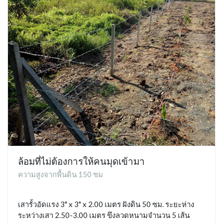
ล้อมที่ไม่ต้องการให้คนมุดเข้ามา
ความสูงจากพื้นดิน 150 ซม
เสารั้วอัดแรง 3" x 3" x 2.00 เมตร ฝังดิน 50 ซม. ระยะห่าง
ระหว่างเสา 2.50-3.00 เมตร ขึงลวดหนามจำนวน 5 เส้น