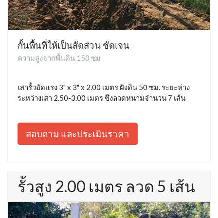
กั้นพื้นที่ให้เป็นสัดส่วน ชัดเจน
ความสูงจากพื้นดิน 150 ซม
เสารั้วอัดแรง 3" x 3" x 2.00 เมตร ฝังดิน 50 ซม. ระยะห่าง
ระหว่างเสา 2.50-3.00 เมตร ขึงลวดหนามจำนวน 7 เส้น
สอบถาม และประเมินราคา
รั้วสูง 2.00 เมตร ลวด 5 เส้น