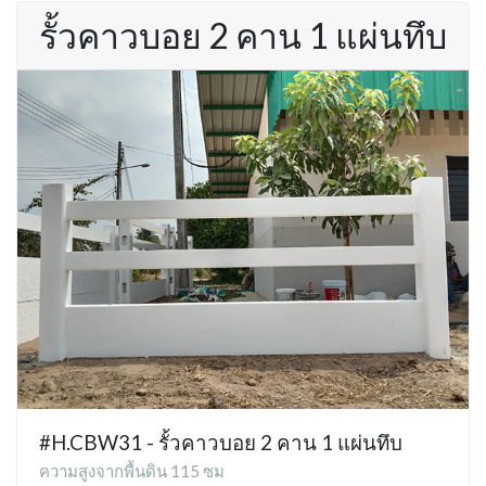
รั้วคาวบอย 2 คาน 1 แผ่นทึบ
#H.CBW31 - รั้วคาวบอย 2 คาน 1 แผ่นทึบ
ความสูงจากพื้นดิน 115 ซม