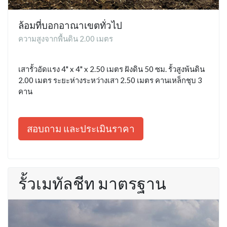
ล้อมที่บอกอาณาเขตทั่วไป
ความสูงจากพื้นดิน 2.00 เมตร
เสารั้วอัดแรง 4" x 4" x 2.50 เมตร ฝังดิน 50 ซม. รั้วสูงพ้นดิน
2.00 เมตร ระยะห่างระหว่างเสา 2.50 เมตร คานเหล็กชุบ 3
คาน
สอบถาม และประเมินราคา
รั้วเมทัลชีท มาตรฐาน