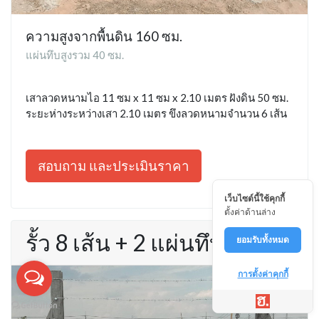
ความสูงจากพื้นดิน 160 ซม.
แผ่นทึบสูงรวม 40 ซม.
เสาลวดหนามไอ 11 ซม x 11 ซม x 2.10 เมตร ฝังดิน 50 ซม.
ระยะห่างระหว่างเสา 2.10 เมตร ขึงลวดหนามจำนวน 6 เส้น
สอบถาม และประเมินราคา
เว็บไซต์นี้ใช้คุกกี้
ตั้งค่าด้านล่าง
รั้ว 8 เส้น + 2 แผ่นทึบ
ยอมรับทั้งหมด
การตั้งค่าคุกกี้