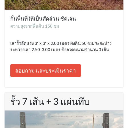
กั้นพื้นที่ให้เป็นสัดส่วน ชัดเจน
ความสูงจากพื้นดิน 150 ซม
เสารั้วอัดแรง 3" x 3" x 2.00 เมตร ฝังดิน 50 ซม. ระยะห่าง
ระหว่างเสา 2.50-3.00 เมตร ขึงลวดหนามจำนวน 3 เส้น
สอบถาม และประเมินราคา
รั้ว 7 เส้น + 3 แผ่นทึบ