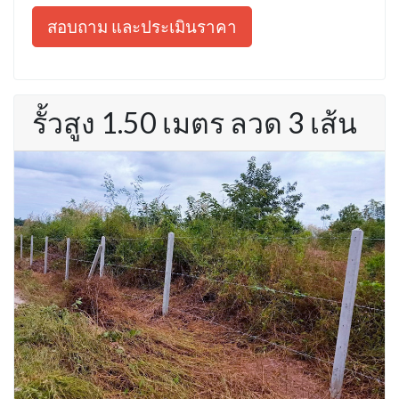
สอบถาม และประเมินราคา
รั้วสูง 1.50 เมตร ลวด 3 เส้น