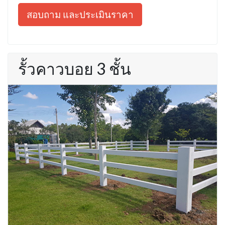
สอบถาม และประเมินราคา
รั้วคาวบอย 3 ชั้น