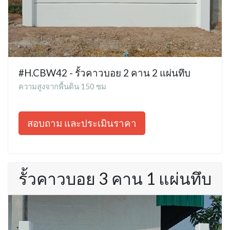
#H.CBW42 - รั้วคาวบอย 2 คาน 2 แผ่นทึบ
ความสูงจากพื้นดิน 150 ซม
สอบถาม และประเมินราคา
รั้วคาวบอย 3 คาน 1 แผ่นทึบ