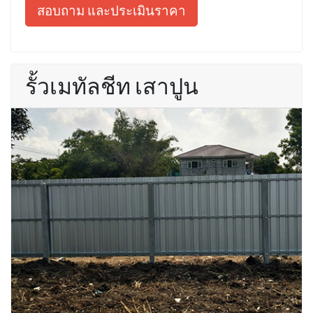
สอบถาม และประเมินราคา
รั้วเมทัลชีท เสาปูน