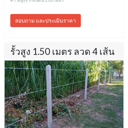
สอบถาม และประเมินราคา
รั้วสูง 1.50 เมตร ลวด 4 เส้น