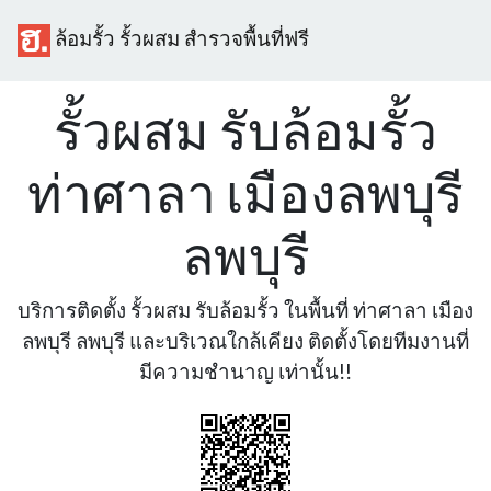
ล้อมรั้ว รั้วผสม สำรวจพื้นที่ฟรี
รั้วผสม รับล้อมรั้ว
ท่าศาลา เมืองลพบุรี
ลพบุรี
บริการติดตั้ง รั้วผสม รับล้อมรั้ว ในพื้นที่ ท่าศาลา เมือง
ลพบุรี ลพบุรี และบริเวณใกล้เคียง ติดตั้งโดยทีมงานที่
มีความชำนาญ เท่านั้น!!