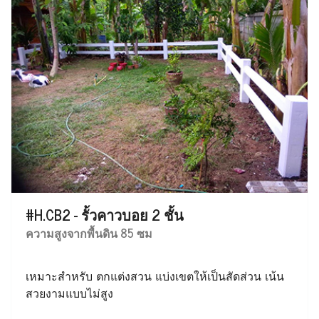
#H.CB2 - รั้วคาวบอย 2 ชั้น
ความสูงจากพื้นดิน 85 ซม
เหมาะสำหรับ ตกแต่งสวน แบ่งเขตให้เป็นสัดส่วน เน้น
สวยงามแบบไม่สูง