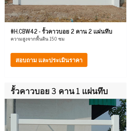
#H.CBW42 - รั้วคาวบอย 2 คาน 2 แผ่นทึบ
ความสูงจากพื้นดิน 150 ซม
สอบถาม และประเมินราคา
รั้วคาวบอย 3 คาน 1 แผ่นทึบ