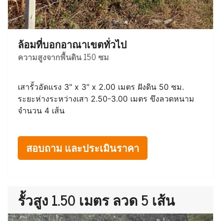
ล้อมที่บอกอาณาเขตทั่วไป
ความสูงจากพื้นดิน 150 ซม
เสารั้วอัดแรง 3" x 3" x 2.00 เมตร ฝังดิน 50 ซม.
ระยะห่างระหว่างเสา 2.50-3.00 เมตร ขึงลวดหนาม
จำนวน 4 เส้น
สอบถาม และประเมินราคา
รั้วสูง 1.50 เมตร ลวด 5 เส้น