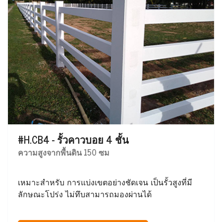
#H.CB4 - รั้วคาวบอย 4 ชั้น
ความสูงจากพื้นดิน 150 ซม
เหมาะสำหรับ การแบ่งเขตอย่างชัดเจน เป็นรั้วสูงที่มี
ลักษณะโปร่ง ไม่ทึบสามารถมองผ่านได้