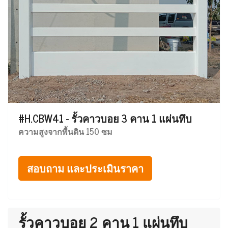
#H.CBW41 - รั้วคาวบอย 3 คาน 1 แผ่นทึบ
ความสูงจากพื้นดิน 150 ซม
สอบถาม และประเมินราคา
รั้วคาวบอย 2 คาน 1 แผ่นทึบ