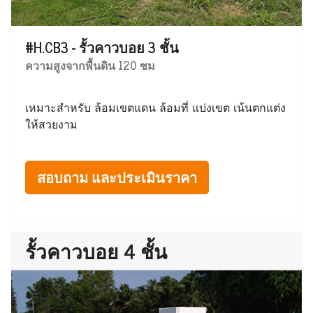
#H.CB3 - รั้วคาวบอย 3 ชั้น
ความสูงจากพื้นดิน 120 ซม
เหมาะสำหรับ ล้อมเขตแดน ล้อมที่ แบ่งเขต เน้นตกแต่ง
ให้สวยงาม
สอบถาม และประเมินราคา
รั้วคาวบอย 4 ชั้น