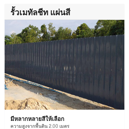
รั้วเมทัลชีท แผ่นสี
มีหลากหลายสีให้เลือก
ความสูงจากพื้นดิน 2.00 เมตร