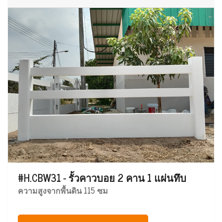
#H.CBW31 - รั้วคาวบอย 2 คาน 1 แผ่นทึบ
ความสูงจากพื้นดิน 115 ซม