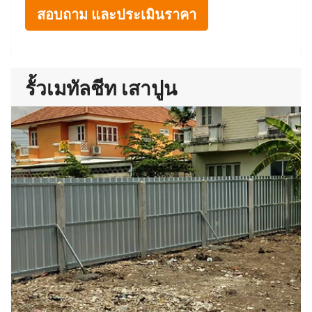
สอบถาม และประเมินราคา
รั้วเมทัลชีท เสาปูน