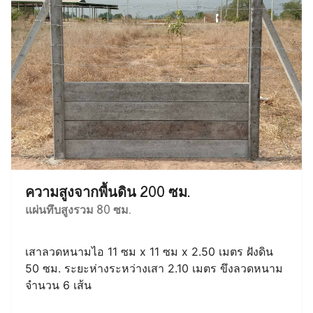
ความสูงจากพื้นดิน 200 ซม.
แผ่นทึบสูงรวม 80 ซม.
เสาลวดหนามไอ 11 ซม x 11 ซม x 2.50 เมตร ฝังดิน
50 ซม. ระยะห่างระหว่างเสา 2.10 เมตร ขึงลวดหนาม
จำนวน 6 เส้น