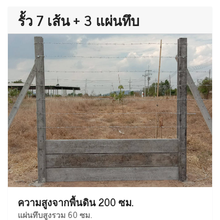
รั้ว 7 เส้น + 3 แผ่นทึบ
ความสูงจากพื้นดิน 200 ซม.
แผ่นทึบสูงรวม 60 ซม.