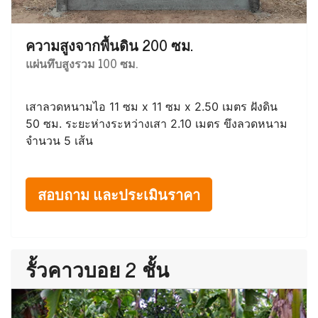
ความสูงจากพื้นดิน 200 ซม.
แผ่นทึบสูงรวม 100 ซม.
เสาลวดหนามไอ 11 ซม x 11 ซม x 2.50 เมตร ฝังดิน
50 ซม. ระยะห่างระหว่างเสา 2.10 เมตร ขึงลวดหนาม
จำนวน 5 เส้น
สอบถาม และประเมินราคา
รั้วคาวบอย 2 ชั้น