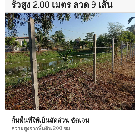
รั้วสูง 2.00 เมตร ลวด 9 เส้น
กั้นพื้นที่ให้เป็นสัดส่วน ชัดเจน
ความสูงจากพื้นดิน 200 ซม