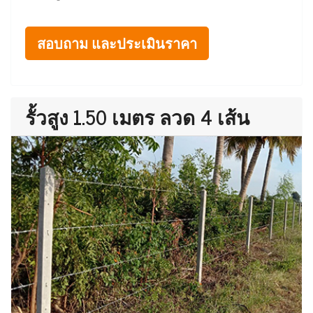
สอบถาม และประเมินราคา
รั้วสูง 1.50 เมตร ลวด 4 เส้น