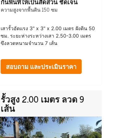
กั้นพื้นที่ให้เป็นสัดส่วน ชัดเจน
ความสูงจากพื้นดิน 150 ซม
เสารั้วอัดแรง 3" x 3" x 2.00 เมตร ฝังดิน 50
ซม. ระยะห่างระหว่างเสา 2.50-3.00 เมตร
ขึงลวดหนามจำนวน 7 เส้น
สอบถาม และประเมินราคา
รั้วสูง 2.00 เมตร ลวด 9
เส้น