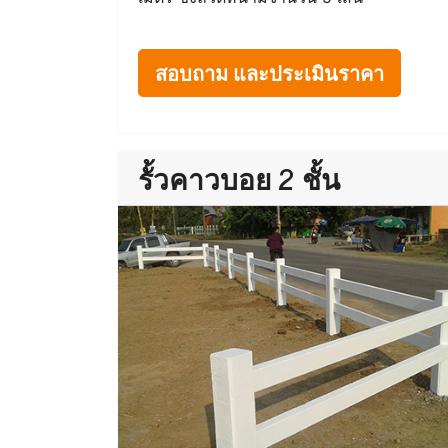
สอบถาม และประเมินราคา
รั้วคาวบอย 2 ชั้น