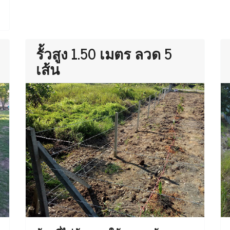
รั้วสูง 1.50 เมตร ลวด 5
เส้น