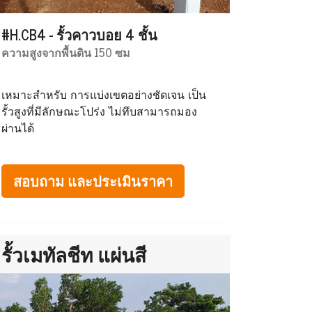
#H.CB4 - รั้วคาวบอย 4 ชั้น
ความสูงจากพื้นดิน 150 ซม
เหมาะสำหรับ การแบ่งเขตอย่างชัดเจน เป็น
รั้วสูงที่มีลักษณะโปร่ง ไม่ทึบสามารถมอง
ผ่านได้
สอบถาม และประเมินราคา
รั้วเมทัลชีท แผ่นสี