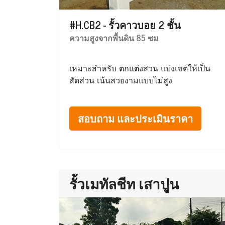
#H.CB2 - รั้วคาวบอย 2 ชั้น
ความสูงจากพื้นดิน 85 ซม
เหมาะสำหรับ ตกแต่งสวน แบ่งเขตให้เป็น
สัดส่วน เน้นสวยงามแบบไม่สูง
สอบถาม และประเมินราคา
รั้วเมทัลชีท เสาปูน