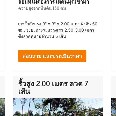
ล้อมที่ไม่ต้องการให้คนมุดเข้ามา
ความสูงจากพื้นดิน 150 ซม
เสารั้วอัดแรง 3" x 3" x 2.00 เมตร ฝังดิน 50
ซม. ระยะห่างระหว่างเสา 2.50-3.00 เมตร
ขึงลวดหนามจำนวน 5 เส้น
สอบถาม และประเมินราคา
รั้วสูง 2.00 เมตร ลวด 7
เส้น