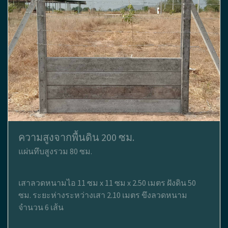
ความสูงจากพื้นดิน 200 ซม.
แผ่นทึบสูงรวม 80 ซม.
เสาลวดหนามไอ 11 ซม x 11 ซม x 2.50 เมตร ฝังดิน 50
ซม. ระยะห่างระหว่างเสา 2.10 เมตร ขึงลวดหนาม
จำนวน 6 เส้น