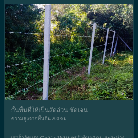
กั้นพื้นที่ให้เป็นสัดส่วน ชัดเจน
ความสูงจากพื้นดิน 200 ซม
เสารั้วอัดแรง 3" x 3" x 2.50 เมตร ฝังดิน 50 ซม. ระยะห่าง