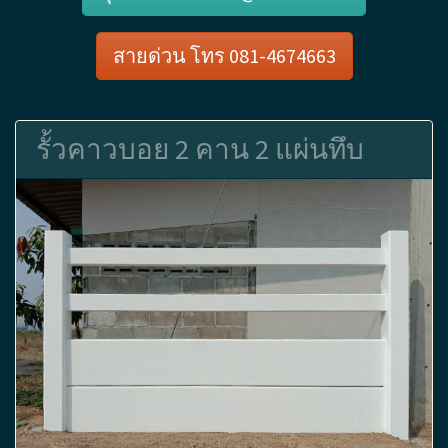
สายด่วน โทร 081-4674663
รั้วคาวบอย 2 คาน 2 แผ่นทึบ