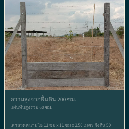
ความสูงจากพื้นดิน 200 ซม.
แผ่นทึบสูงรวม 60 ซม.
เสาลวดหนามไอ 11 ซม x 11 ซม x 2.50 เมตร ฝังดิน 50