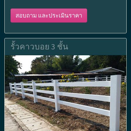
สอบถาม และประเมินราคา
รั้วคาวบอย 3 ชั้น