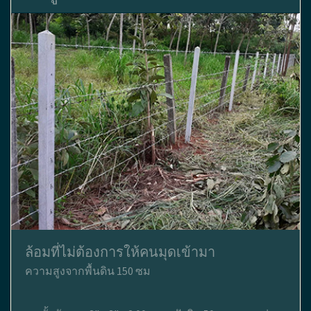
ล้อมที่ไม่ต้องการให้คนมุดเข้ามา
ความสูงจากพื้นดิน 150 ซม