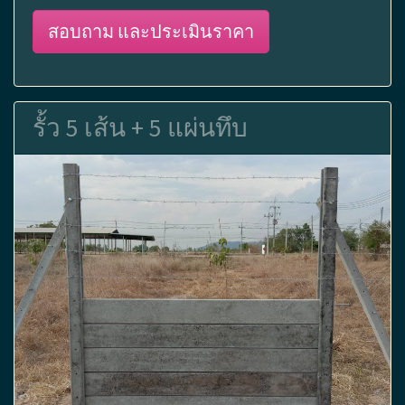
สอบถาม และประเมินราคา
รั้ว 5 เส้น + 5 แผ่นทึบ