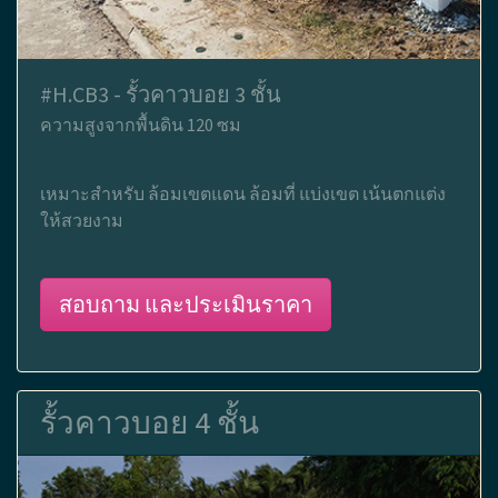
#H.CB3 - รั้วคาวบอย 3 ชั้น
ความสูงจากพื้นดิน 120 ซม
เหมาะสำหรับ ล้อมเขตแดน ล้อมที่ แบ่งเขต เน้นตกแต่ง
ให้สวยงาม
สอบถาม และประเมินราคา
รั้วคาวบอย 4 ชั้น