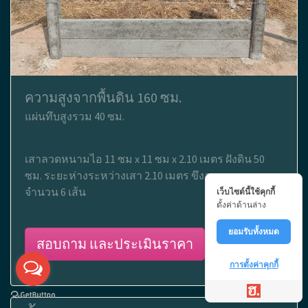
ความสูงจากพื้นดิน 160 ซม.
แผ่นทึบสูงรวม 40 ซม.
เสาลวดหนามไอ 11 ซม x 11 ซม x 2.10 เมตร ฝังดิน 50
ซม. ระยะห่างระหว่างเสา 2.10 เมตร ขึงลวดหนาม
จำนวน 6 เส้น
เว็บไซต์นี้ใช้คุกกี้
ตั้งค่าด้านล่าง
ยอมรับทั้งหมด
สอบถาม และประเมินราคา
การตั้งค่าคุกกี้