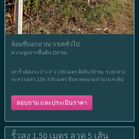
ล้อมที่บอกอาณาเขตทั่วไป
ความสูงจากพื้นดิน 150 ซม
เสารั้วอัดแรง 3" x 3" x 2.00 เมตร ฝังดิน 50 ซม. ระยะห่าง
ระหว่างเสา 2.50-3.00 เมตร ขึงลวดหนามจำนวน 4 เส้น
สอบถาม และประเมินราคา
รั้วสูง 1.50 เมตร ลวด 5 เส้น