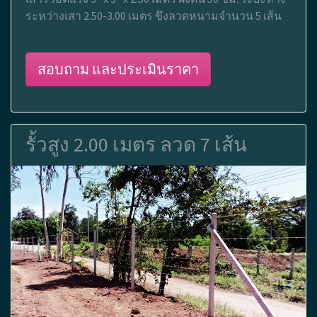
ระหว่างเสา 2.50-3.00 เมตร ขึงลวดหนามจำนวน 5 เส้น
สอบถาม และประเมินราคา
รั้วสูง 2.00 เมตร ลวด 7 เส้น