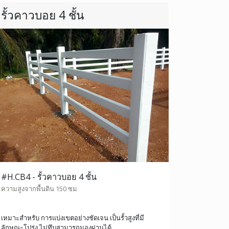
รั้วคาวบอย 4 ชั้น
#H.CB4 - รั้วคาวบอย 4 ชั้น
ความสูงจากพื้นดิน 150 ซม
เหมาะสำหรับ การแบ่งเขตอย่างชัดเจน เป็นรั้วสูงที่มี
ลักษณะโปร่ง ไม่ทึบสามารถมองผ่านได้