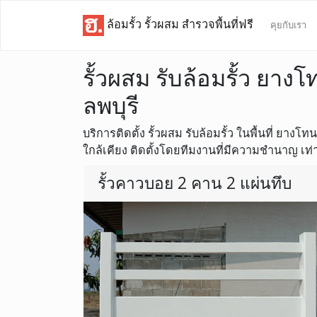
ล้อมรั้ว รั้วผสม สำรวจพื้นที่ฟรี
คุยกับเรา
รั้วผสม รับล้อมรั้ว ยา
ลพบุรี
บริการติดตั้ง รั้วผสม รับล้อมรั้ว ในพื้นที่ ยา
ใกล้เคียง ติดตั้งโดยทีมงานที่มีความชำนาญ เท่าน
รั้วคาวบอย 2 คาน 2 แผ่นทึบ