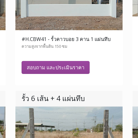
#H.CBW41 - รั้วคาวบอย 3 คาน 1 แผ่นทึบ
ความสูงจากพื้นดิน 150 ซม
สอบถาม และประเมินราคา
รั้ว 6 เส้น + 4 แผ่นทึบ