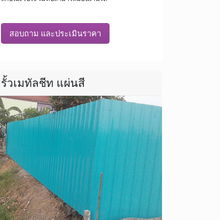
สอบถาม และประเมินราคา
รั้วเมทัลชีท แผ่นสี