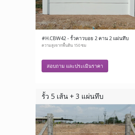
#H.CBW42 - รั้วคาวบอย 2 คาน 2 แผ่นทึบ
ความสูงจากพื้นดิน 150 ซม
สอบถาม และประเมินราคา
รั้ว 5 เส้น + 3 แผ่นทึบ