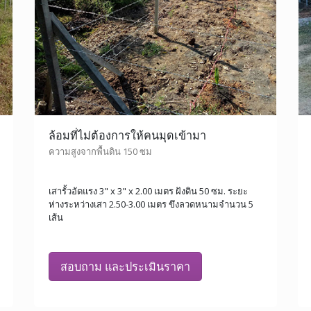
ล้อมที่ไม่ต้องการให้คนมุดเข้ามา
ความสูงจากพื้นดิน 150 ซม
เสารั้วอัดแรง 3" x 3" x 2.00 เมตร ฝังดิน 50 ซม. ระยะ
ห่างระหว่างเสา 2.50-3.00 เมตร ขึงลวดหนามจำนวน 5
เส้น
สอบถาม และประเมินราคา