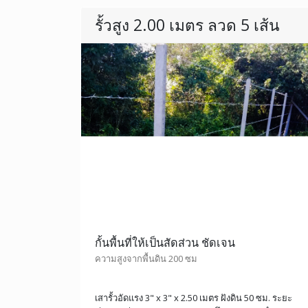
รั้วสูง 2.00 เมตร ลวด 5 เส้น
กั้นพื้นที่ให้เป็นสัดส่วน ชัดเจน
ความสูงจากพื้นดิน 200 ซม
เสารั้วอัดแรง 3" x 3" x 2.50 เมตร ฝังดิน 50 ซม. ระยะ