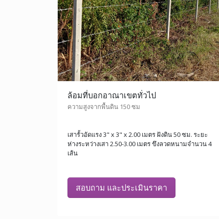
ล้อมที่บอกอาณาเขตทั่วไป
ความสูงจากพื้นดิน 150 ซม
เสารั้วอัดแรง 3" x 3" x 2.00 เมตร ฝังดิน 50 ซม. ระยะ
ห่างระหว่างเสา 2.50-3.00 เมตร ขึงลวดหนามจำนวน 4
เส้น
สอบถาม และประเมินราคา