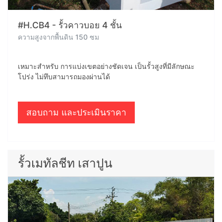
#H.CB4 - รั้วคาวบอย 4 ชั้น
ความสูงจากพื้นดิน 150 ซม
เหมาะสำหรับ การแบ่งเขตอย่างชัดเจน เป็นรั้วสูงที่มีลักษณะ
โปร่ง ไม่ทึบสามารถมองผ่านได้
สอบถาม และประเมินราคา
รั้วเมทัลชีท เสาปูน