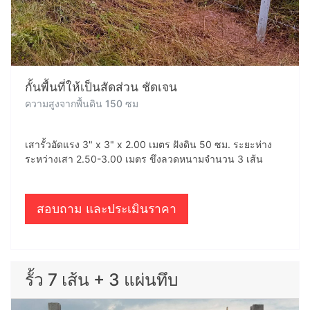
กั้นพื้นที่ให้เป็นสัดส่วน ชัดเจน
ความสูงจากพื้นดิน 150 ซม
เสารั้วอัดแรง 3" x 3" x 2.00 เมตร ฝังดิน 50 ซม. ระยะห่าง
ระหว่างเสา 2.50-3.00 เมตร ขึงลวดหนามจำนวน 3 เส้น
สอบถาม และประเมินราคา
รั้ว 7 เส้น + 3 แผ่นทึบ