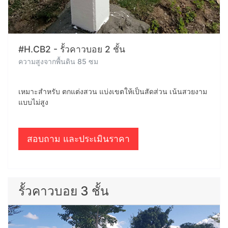
#H.CB2 - รั้วคาวบอย 2 ชั้น
ความสูงจากพื้นดิน 85 ซม
เหมาะสำหรับ ตกแต่งสวน แบ่งเขตให้เป็นสัดส่วน เน้นสวยงาม
แบบไม่สูง
สอบถาม และประเมินราคา
รั้วคาวบอย 3 ชั้น