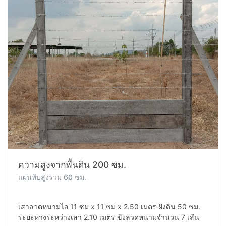
ความสูงจากพื้นดิน 200 ซม.
แผ่นทึบสูงรวม 60 ซม.
เสาลวดหนามไอ 11 ซม x 11 ซม x 2.50 เมตร ฝังดิน 50 ซม.
ระยะห่างระหว่างเสา 2.10 เมตร ขึงลวดหนามจำนวน 7 เส้น