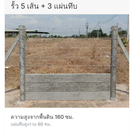
รั้ว 5 เส้น + 3 แผ่นทึบ
ความสูงจากพื้นดิน 160 ซม.
แผ่นทึบสูงรวม 60 ซม.