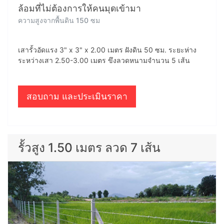
ล้อมที่ไม่ต้องการให้คนมุดเข้ามา
ความสูงจากพื้นดิน 150 ซม
เสารั้วอัดแรง 3" x 3" x 2.00 เมตร ฝังดิน 50 ซม. ระยะห่าง
ระหว่างเสา 2.50-3.00 เมตร ขึงลวดหนามจำนวน 5 เส้น
สอบถาม และประเมินราคา
รั้วสูง 1.50 เมตร ลวด 7 เส้น