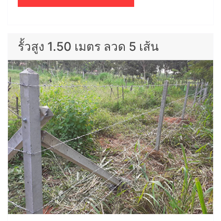
รั้วสูง 1.50 เมตร ลวด 5 เส้น