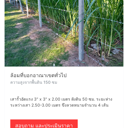
ล้อมที่บอกอาณาเขตทั่วไป
ความสูงจากพื้นดิน 150 ซม
เสารั้วอัดแรง 3" x 3" x 2.00 เมตร ฝังดิน 50 ซม. ระยะห่าง
ระหว่างเสา 2.50-3.00 เมตร ขึงลวดหนามจำนวน 4 เส้น
สอบถาม และประเมินราคา