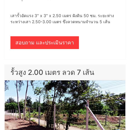
เสารั้วอัดแรง 3" x 3" x 2.50 เมตร ฝังดิน 50 ซม. ระยะห่าง
ระหว่างเสา 2.50-3.00 เมตร ขึงลวดหนามจำนวน 5 เส้น
สอบถาม และประเมินราคา
รั้วสูง 2.00 เมตร ลวด 7 เส้น