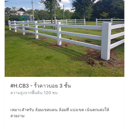
#H.CB3 - รั้วคาวบอย 3 ชั้น
ความสูงจากพื้นดิน 120 ซม
เหมาะสำหรับ ล้อมเขตแดน ล้อมที่ แบ่งเขต เน้นตกแต่งให้
สวยงาม