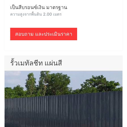
เป็นสีบรอนซ์เงิน มาตรฐาน
ความสูงจากพื้นดิน 2.00 เมตร
สอบถาม และประเมินราคา
รั้วเมทัลชีท แผ่นสี