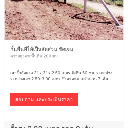
กั้นพื้นที่ให้เป็นสัดส่วน ชัดเจน
ความสูงจากพื้นดิน 200 ซม
เสารั้วอัดแรง 3" x 3" x 2.50 เมตร ฝังดิน 50 ซม. ระยะห่าง
ระหว่างเสา 2.50-3.00 เมตร ขึงลวดหนามจำนวน 7 เส้น
สอบถาม และประเมินราคา