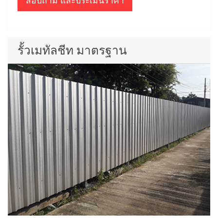
สอบถาม และประเมินราคา
รั้วเมทัลชีท มาตรฐาน