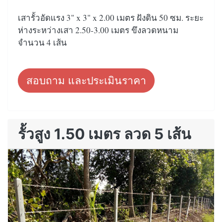
เสารั้วอัดแรง 3" x 3" x 2.00 เมตร ฝังดิน 50 ซม. ระยะ
ห่างระหว่างเสา 2.50-3.00 เมตร ขึงลวดหนาม
จำนวน 4 เส้น
สอบถาม และประเมินราคา
รั้วสูง 1.50 เมตร ลวด 5 เส้น