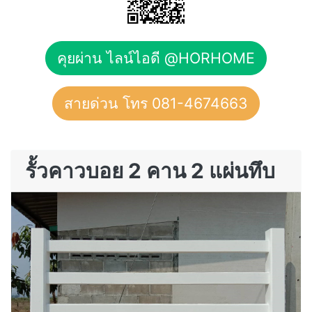
คุยผ่าน ไลน์ไอดี @HORHOME
สายด่วน โทร 081-4674663
รั้วคาวบอย 2 คาน 2 แผ่นทึบ