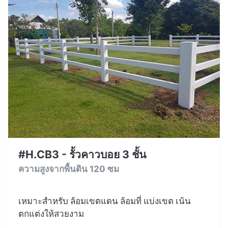
#H.CB3 - รั้วคาวบอย 3 ชั้น
ความสูงจากพื้นดิน 120 ซม
เหมาะสำหรับ ล้อมเขตแดน ล้อมที่ แบ่งเขต เน้น
ตกแต่งให้สวยงาม