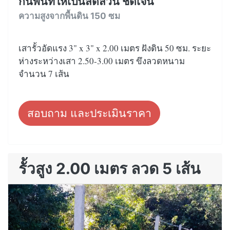
กั้นพื้นที่ให้เป็นสัดส่วน ชัดเจน
ความสูงจากพื้นดิน 150 ซม
เสารั้วอัดแรง 3" x 3" x 2.00 เมตร ฝังดิน 50 ซม. ระยะ
ห่างระหว่างเสา 2.50-3.00 เมตร ขึงลวดหนาม
จำนวน 7 เส้น
สอบถาม และประเมินราคา
รั้วสูง 2.00 เมตร ลวด 5 เส้น