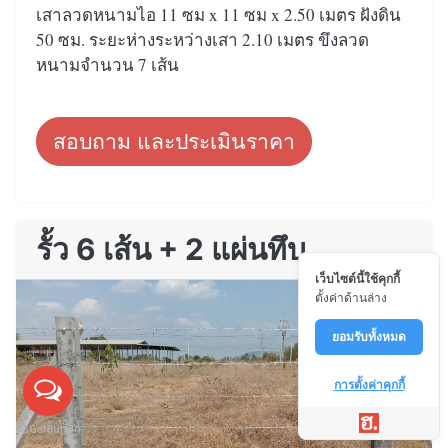
เสาลวดหนามไอ 11 ซม x 11 ซม x 2.50 เมตร ฝังดิน
50 ซม. ระยะห่างระหว่างเสา 2.10 เมตร ขึงลวด
หนามจำนวน 7 เส้น
สอบถาม และประเมินราคา
รั้ว 6 เส้น + 2 แผ่นทึบ
เว็บไซต์นี้ใช้คุกกี้
ตั้งค่าด้านล่าง
ยอมรับทั้งหมด
การตั้งค่าคุกกี้