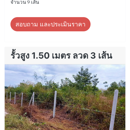
จำนวน 9 เส้น
สอบถาม และประเมินราคา
รั้วสูง 1.50 เมตร ลวด 3 เส้น