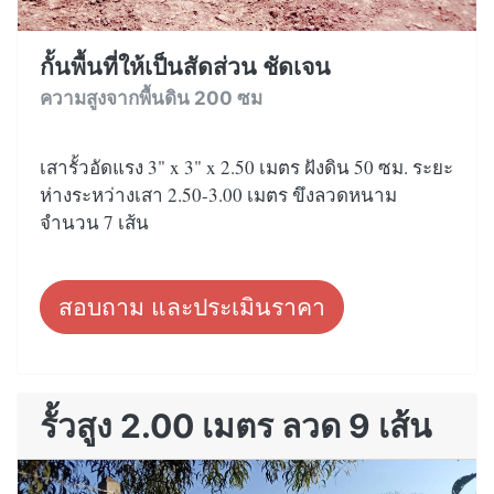
กั้นพื้นที่ให้เป็นสัดส่วน ชัดเจน
ความสูงจากพื้นดิน 200 ซม
เสารั้วอัดแรง 3" x 3" x 2.50 เมตร ฝังดิน 50 ซม. ระยะ
ห่างระหว่างเสา 2.50-3.00 เมตร ขึงลวดหนาม
จำนวน 7 เส้น
สอบถาม และประเมินราคา
รั้วสูง 2.00 เมตร ลวด 9 เส้น