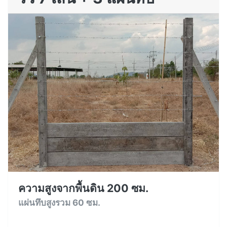
ความสูงจากพื้นดิน 200 ซม.
แผ่นทึบสูงรวม 60 ซม.