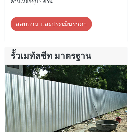
คานเหล็กชุบ 3 คาน
สอบถาม และประเมินราคา
รั้วเมทัลชีท มาตรฐาน