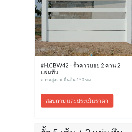
#H.CBW42 - รั้วคาวบอย 2 คาน 2
แผ่นทึบ
ความสูงจากพื้นดิน 150 ซม
สอบถาม และประเมินราคา