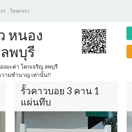
เรา
โทรหาเรา
ั้ว หนอง
ลพบุรี
 หนองมะค่า โคกเจริญ ลพบุรี
ีความชำนาญ เท่านั้น!!
รั้วคาวบอย 3 คาน 1
แผ่นทึบ