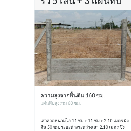
รั้ว 5 เส้น + 3 แผ่นทึบ
ความสูงจากพื้นดิน 160 ซม.
แผ่นทึบสูงรวม 60 ซม.
เสาลวดหนามไอ 11 ซม x 11 ซม x 2.10 เมตร ฝัง
ดิน 50 ซม. ระยะห่างระหว่างเสา 2.10 เมตร ขึง