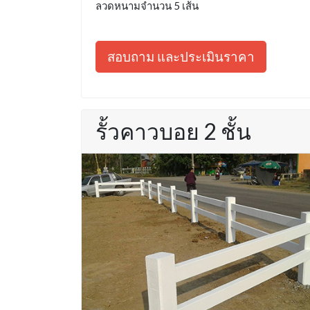
ลวดหนามจำนวน 5 เส้น
สอบถาม และประเมินราคา
รั้วคาวบอย 2 ชั้น