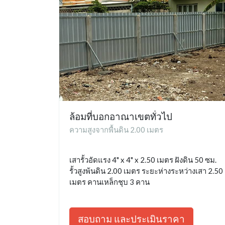
ล้อมที่บอกอาณาเขตทั่วไป
ความสูงจากพื้นดิน 2.00 เมตร
เสารั้วอัดแรง 4" x 4" x 2.50 เมตร ฝังดิน 50 ซม.
รั้วสูงพ้นดิน 2.00 เมตร ระยะห่างระหว่างเสา 2.50
เมตร คานเหล็กชุบ 3 คาน
สอบถาม และประเมินราคา