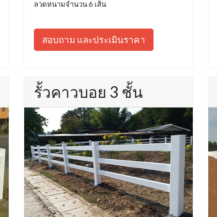
ลวดหนามจำนวน 6 เส้น
สอบถาม และประเมินราคา
รั้วคาวบอย 3 ชั้น