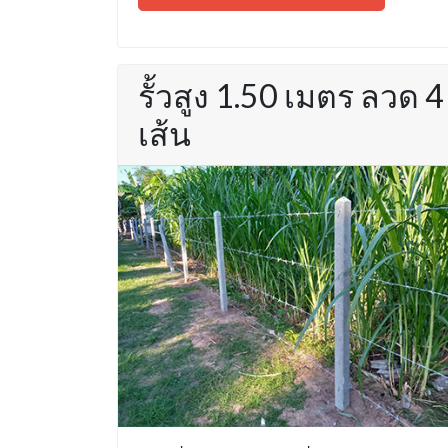
รั้วสูง 1.50 เมตร ลวด 4
เส้น