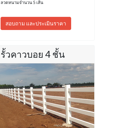
ลวดหนามจำนวน 5 เส้น
สอบถาม และประเมินราคา
รั้วคาวบอย 4 ชั้น