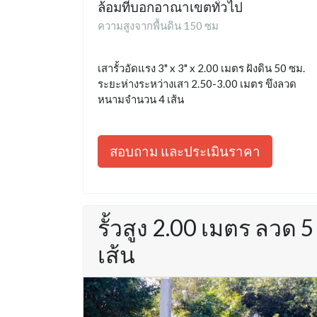
ล้อมที่บอกอาณาเขตทั่วไป
ความสูงจากพื้นดิน 150 ซม
เสารั้วอัดแรง 3" x 3" x 2.00 เมตร ฝังดิน 50 ซม.
ระยะห่างระหว่างเสา 2.50-3.00 เมตร ขึงลวด
หนามจำนวน 4 เส้น
สอบถาม และประเมินราคา
รั้วสูง 2.00 เมตร ลวด 5
เส้น