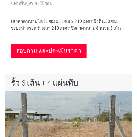
แผ่นทึบสูงรวม 60 ซม.
เสาลวดหนามไอ 11 ซม x 11 ซม x 2.10 เมตร ฝังดิน 50 ซม.
ระยะห่างระหว่างเสา 2.10 เมตร ขึงลวดหนามจำนวน 5 เส้น
สอบถาม และประเมินราคา
รั้ว 6 เส้น + 4 แผ่นทึบ