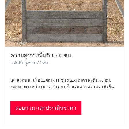
ความสูงจากพื้นดิน 200 ซม.
แผ่นทึบสูงรวม 80 ซม.
เสาลวดหนามไอ 11 ซม x 11 ซม x 2.50 เมตร ฝังดิน 50 ซม.
ระยะห่างระหว่างเสา 2.10 เมตร ขึงลวดหนามจำนวน 6 เส้น
สอบถาม และประเมินราคา