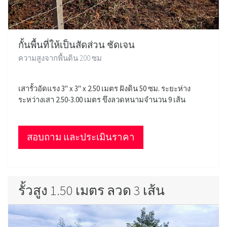
กั้นพื้นที่ให้เป็นสัดส่วน ชัดเจน
ความสูงจากพื้นดิน 200 ซม
เสารั้วอัดแรง 3" x 3" x 2.50 เมตร ฝังดิน 50 ซม. ระยะห่าง
ระหว่างเสา 2.50-3.00 เมตร ขึงลวดหนามจำนวน 9 เส้น
สอบถาม และประเมินราคา
รั้วสูง 1.50 เมตร ลวด 3 เส้น