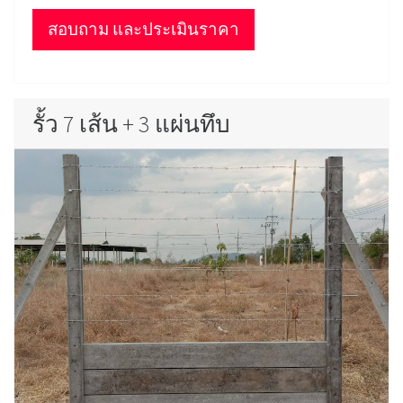
สอบถาม และประเมินราคา
รั้ว 7 เส้น + 3 แผ่นทึบ