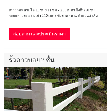
เสาลวดหนามไอ 11 ซม x 11 ซม x 2.50 เมตร ฝังดิน 50 ซม.
ระยะห่างระหว่างเสา 2.10 เมตร ขึงลวดหนามจำนวน 5 เส้น
สอบถาม และประเมินราคา
รั้วคาวบอย 2 ชั้น