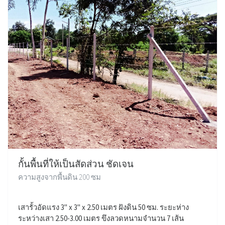
กั้นพื้นที่ให้เป็นสัดส่วน ชัดเจน
ความสูงจากพื้นดิน 200 ซม
เสารั้วอัดแรง 3" x 3" x 2.50 เมตร ฝังดิน 50 ซม. ระยะห่าง
ระหว่างเสา 2.50-3.00 เมตร ขึงลวดหนามจำนวน 7 เส้น