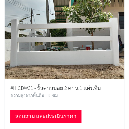
#H.CBW31 - รั้วคาวบอย 2 คาน 1 แผ่นทึบ
ความสูงจากพื้นดิน 115 ซม
สอบถาม และประเมินราคา