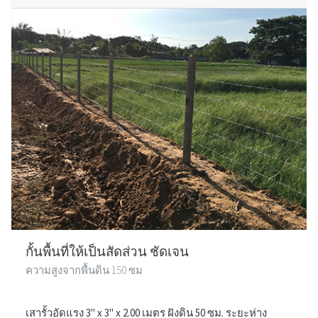
กั้นพื้นที่ให้เป็นสัดส่วน ชัดเจน
ความสูงจากพื้นดิน 150 ซม
เสารั้วอัดแรง 3" x 3" x 2.00 เมตร ฝังดิน 50 ซม. ระยะห่าง