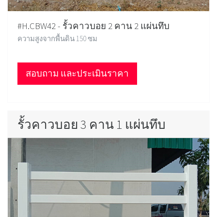
#H.CBW42 - รั้วคาวบอย 2 คาน 2 แผ่นทึบ
ความสูงจากพื้นดิน 150 ซม
สอบถาม และประเมินราคา
รั้วคาวบอย 3 คาน 1 แผ่นทึบ