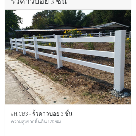
รั้วคาวบอย 3 ชั้น
#H.CB3 - รั้วคาวบอย 3 ชั้น
ความสูงจากพื้นดิน 120 ซม