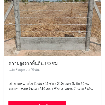
ความสูงจากพื้นดิน 160 ซม.
แผ่นทึบสูงรวม 40 ซม.
เสาลวดหนามไอ 11 ซม x 11 ซม x 2.10 เมตร ฝังดิน 50 ซม.
ระยะห่างระหว่างเสา 2.10 เมตร ขึงลวดหนามจำนวน 6 เส้น