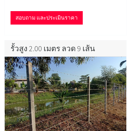
สอบถาม และประเมินราคา
รั้วสูง 2.00 เมตร ลวด 9 เส้น