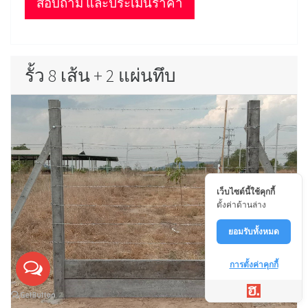
สอบถาม และประเมินราคา
รั้ว 8 เส้น + 2 แผ่นทึบ
เว็บไซต์นี้ใช้คุกกี้
ตั้งค่าด้านล่าง
ยอมรับทั้งหมด
การตั้งค่าคุกกี้