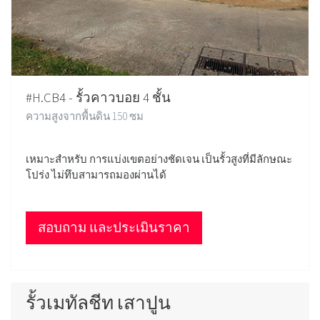
#H.CB4 - รั้วคาวบอย 4 ชั้น
ความสูงจากพื้นดิน 150 ซม
เหมาะสำหรับ การแบ่งเขตอย่างชัดเจน เป็นรั้วสูงที่มีลักษณะ
โปร่ง ไม่ทึบสามารถมองผ่านได้
สอบถาม และประเมินราคา
รั้วเมทัลชีท เสาปูน