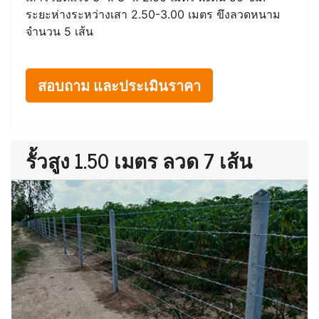
ระยะห่างระหว่างเสา 2.50-3.00 เมตร ขึงลวดหนาม
จำนวน 5 เส้น
สอบถาม และประเมินราคา
รั้วสูง 1.50 เมตร ลวด 7 เส้น