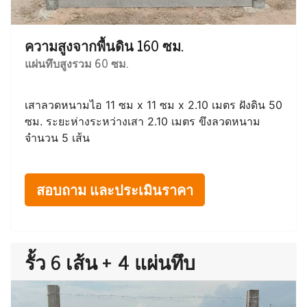
ความสูงจากพื้นดิน 160 ซม.
แผ่นทึบสูงรวม 60 ซม.
เสาลวดหนามไอ 11 ซม x 11 ซม x 2.10 เมตร ฝังดิน 50
ซม. ระยะห่างระหว่างเสา 2.10 เมตร ขึงลวดหนาม
จำนวน 5 เส้น
สอบถาม และประเมินราคา
รั้ว 6 เส้น + 4 แผ่นทึบ