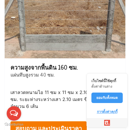
ความสูงจากพื้นดิน 160 ซม.
แผ่นทึบสูงรวม 40 ซม.
เว็บไซต์นี้ใช้คุกกี้
ตั้งค่าด้านล่าง
เสาลวดหนามไอ 11 ซม x 11 ซม x 2.10 เมตร ฝังดิน 50
ยอมรับทั้งหมด
ซม. ระยะห่างระหว่างเสา 2.10 เมตร ขึงลวดหนาม
จำนวน 6 เส้น
การตั้งค่าคุกกี้
สอบถาม และประเมินราคา