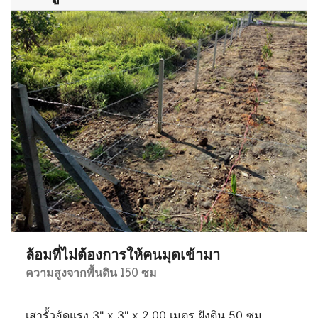
ล้อมที่ไม่ต้องการให้คนมุดเข้ามา
ความสูงจากพื้นดิน 150 ซม
เสารั้วอัดแรง 3" x 3" x 2.00 เมตร ฝังดิน 50 ซม.