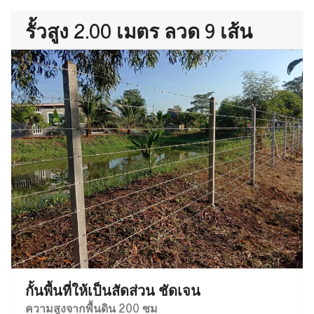
รั้วสูง 2.00 เมตร ลวด 9 เส้น
กั้นพื้นที่ให้เป็นสัดส่วน ชัดเจน
ความสูงจากพื้นดิน 200 ซม