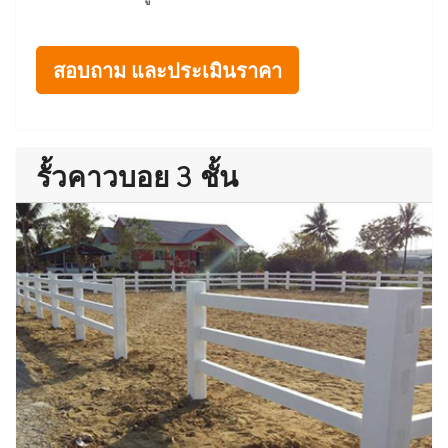
สอบถาม และประเมินราคา
รั้วคาวบอย 3 ชั้น