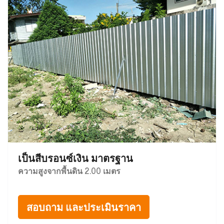
เป็นสีบรอนซ์เงิน มาตรฐาน
ความสูงจากพื้นดิน 2.00 เมตร
สอบถาม และประเมินราคา