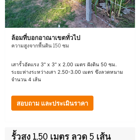
ล้อมที่บอกอาณาเขตทั่วไป
ความสูงจากพื้นดิน 150 ซม
เสารั้วอัดแรง 3" x 3" x 2.00 เมตร ฝังดิน 50 ซม.
ระยะห่างระหว่างเสา 2.50-3.00 เมตร ขึงลวดหนาม
จำนวน 4 เส้น
สอบถาม และประเมินราคา
รั้วสูง 1.50 เมตร ลวด 5 เส้น