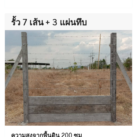
รั้ว 7 เส้น + 3 แผ่นทึบ
ความสูงจากพื้นดิน 200 ซม.