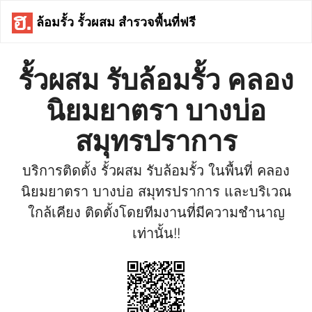
ล้อมรั้ว รั้วผสม สำรวจพื้นที่ฟรี
รั้วผสม รับล้อมรั้ว คลอง
นิยมยาตรา บางบ่อ
สมุทรปราการ
บริการติดตั้ง รั้วผสม รับล้อมรั้ว ในพื้นที่ คลอง
นิยมยาตรา บางบ่อ สมุทรปราการ และบริเวณ
ใกล้เคียง ติดตั้งโดยทีมงานที่มีความชำนาญ
เท่านั้น!!