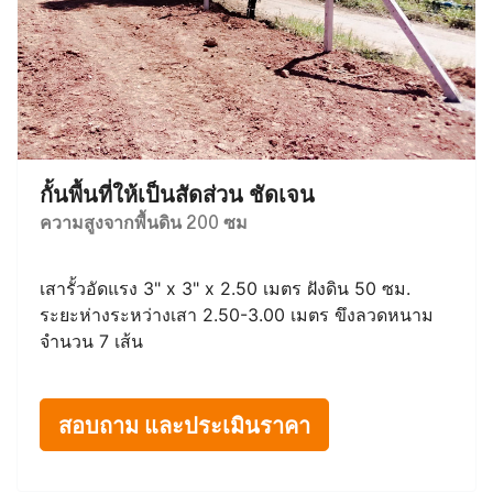
กั้นพื้นที่ให้เป็นสัดส่วน ชัดเจน
ความสูงจากพื้นดิน 200 ซม
เสารั้วอัดแรง 3" x 3" x 2.50 เมตร ฝังดิน 50 ซม.
ระยะห่างระหว่างเสา 2.50-3.00 เมตร ขึงลวดหนาม
จำนวน 7 เส้น
สอบถาม และประเมินราคา