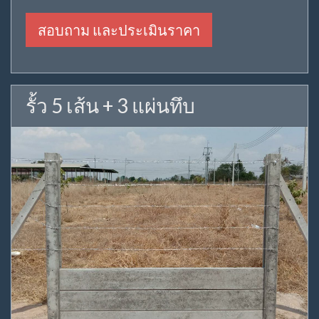
สอบถาม และประเมินราคา
รั้ว 5 เส้น + 3 แผ่นทึบ