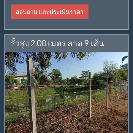
สอบถาม และประเมินราคา
รั้วสูง 2.00 เมตร ลวด 9 เส้น