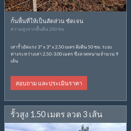
กั้นพื้นที่ให้เป็นสัดส่วน ชัดเจน
ความสูงจากพื้นดิน 200 ซม
เสารั้วอัดแรง 3" x 3" x 2.50 เมตร ฝังดิน 50 ซม. ระยะ
ห่างระหว่างเสา 2.50-3.00 เมตร ขึงลวดหนามจำนวน 9
เส้น
สอบถาม และประเมินราคา
รั้วสูง 1.50 เมตร ลวด 3 เส้น