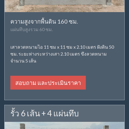
ความสูงจากพื้นดิน 160 ซม.
แผ่นทึบสูงรวม 60 ซม.
เสาลวดหนามไอ 11 ซม x 11 ซม x 2.10 เมตร ฝังดิน 50
ซม. ระยะห่างระหว่างเสา 2.10 เมตร ขึงลวดหนาม
จำนวน 5 เส้น
สอบถาม และประเมินราคา
รั้ว 6 เส้น + 4 แผ่นทึบ