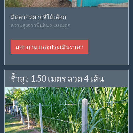
มีหลากหลายสีให้เลือก
ความสูงจากพื้นดิน 2.00 เมตร
สอบถาม และประเมินราคา
รั้วสูง 1.50 เมตร ลวด 4 เส้น