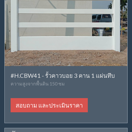
#H.CBW41 - รั้วคาวบอย 3 คาน 1 แผ่นทึบ
ความสูงจากพื้นดิน 150 ซม
สอบถาม และประเมินราคา