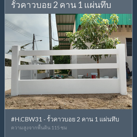
รั้วคาวบอย 2 คาน 1 แผ่นทึบ
#H.CBW31 - รั้วคาวบอย 2 คาน 1 แผ่นทึบ
ความสูงจากพื้นดิน 115 ซม