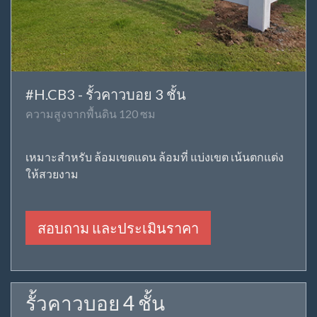
#H.CB3 - รั้วคาวบอย 3 ชั้น
ความสูงจากพื้นดิน 120 ซม
เหมาะสำหรับ ล้อมเขตแดน ล้อมที่ แบ่งเขต เน้นตกแต่ง
ให้สวยงาม
สอบถาม และประเมินราคา
รั้วคาวบอย 4 ชั้น