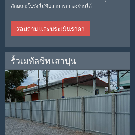
ลักษณะโปร่ง ไม่ทึบสามารถมองผ่านได้
สอบถาม และประเมินราคา
รั้วเมทัลชีท เสาปูน