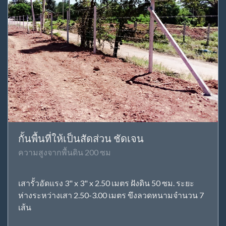
กั้นพื้นที่ให้เป็นสัดส่วน ชัดเจน
ความสูงจากพื้นดิน 200 ซม
เสารั้วอัดแรง 3" x 3" x 2.50 เมตร ฝังดิน 50 ซม. ระยะ
ห่างระหว่างเสา 2.50-3.00 เมตร ขึงลวดหนามจำนวน 7
เส้น