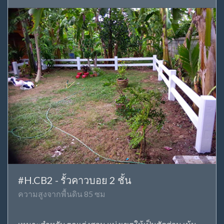
#H.CB2 - รั้วคาวบอย 2 ชั้น
ความสูงจากพื้นดิน 85 ซม