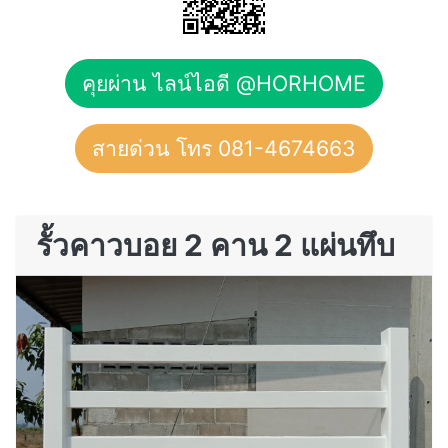
คุยผ่าน ไลน์ไอดี @HORHOME
สายด่วน โทร 081-4674663
รั้วคาวบอย 2 คาน 2 แผ่นทึบ