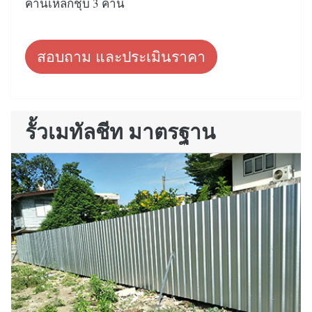
คานเหล็กชุบ 3 คาน
สอบถาม และประเมินราคา
รั้วเมทัลชีท มาตรฐาน