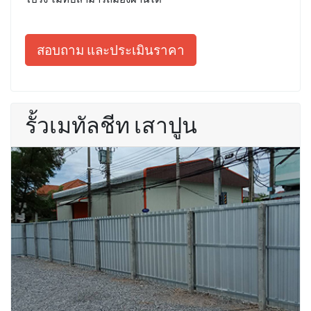
สอบถาม และประเมินราคา
รั้วเมทัลชีท เสาปูน