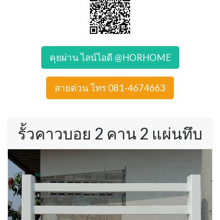
คุยผ่าน ไลน์ไอดี @HORHOME
สายด่วน โทร 081-4674663
รั้วคาวบอย 2 คาน 2 แผ่นทึบ