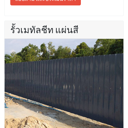
รั้วเมทัลชีท แผ่นสี