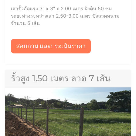
เสารั้วอัดแรง 3" x 3" x 2.00 เมตร ฝังดิน 50 ซม.
ระยะห่างระหว่างเสา 2.50-3.00 เมตร ขึงลวดหนาม
จำนวน 5 เส้น
สอบถาม และประเมินราคา
รั้วสูง 1.50 เมตร ลวด 7 เส้น