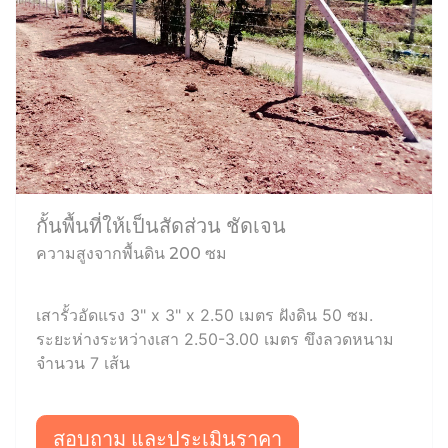
กั้นพื้นที่ให้เป็นสัดส่วน ชัดเจน
ความสูงจากพื้นดิน 200 ซม
เสารั้วอัดแรง 3" x 3" x 2.50 เมตร ฝังดิน 50 ซม.
ระยะห่างระหว่างเสา 2.50-3.00 เมตร ขึงลวดหนาม
จำนวน 7 เส้น
สอบถาม และประเมินราคา