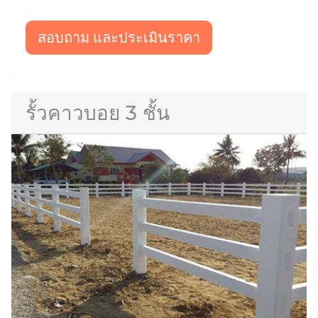
สอบถาม และประเมินราคา
รั้วคาวบอย 3 ชั้น