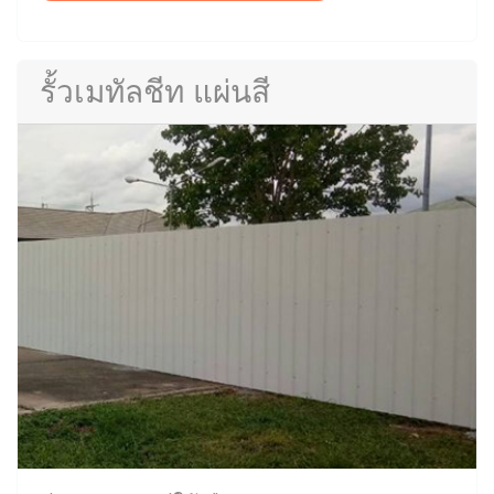
รั้วเมทัลชีท แผ่นสี