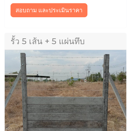
สอบถาม และประเมินราคา
รั้ว 5 เส้น + 5 แผ่นทึบ