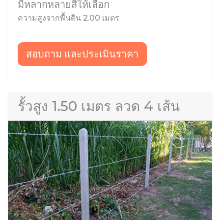
มีหลากหลายสีให้เลือก
ความสูงจากพื้นดิน 2.00 เมตร
สอบถาม และประเมินราคา
รั้วสูง 1.50 เมตร ลวด 4 เส้น