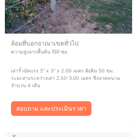
ล้อมที่บอกอาณาเขตทั่วไป
ความสูงจากพื้นดิน 150 ซม
เสารั้วอัดแรง 3" x 3" x 2.00 เมตร ฝังดิน 50 ซม.
ระยะห่างระหว่างเสา 2.50-3.00 เมตร ขึงลวดหนาม
จำนวน 4 เส้น
สอบถาม และประเมินราคา