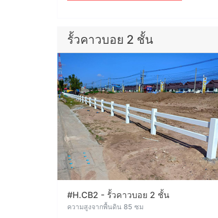
รั้วคาวบอย 2 ชั้น
#H.CB2 - รั้วคาวบอย 2 ชั้น
ความสูงจากพื้นดิน 85 ซม