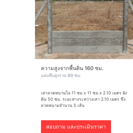
ความสูงจากพื้นดิน 160 ซม.
แผ่นทึบสูงรวม 60 ซม.
เสาลวดหนามไอ 11 ซม x 11 ซม x 2.10 เมตร ฝัง
ดิน 50 ซม. ระยะห่างระหว่างเสา 2.10 เมตร ขึง
ลวดหนามจำนวน 5 เส้น
สอบถาม และประเมินราคา