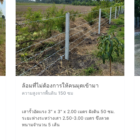
ล้อมที่ไม่ต้องการให้คนมุดเข้ามา
ความสูงจากพื้นดิน 150 ซม
เสารั้วอัดแรง 3" x 3" x 2.00 เมตร ฝังดิน 50 ซม.
ระยะห่างระหว่างเสา 2.50-3.00 เมตร ขึงลวด
หนามจำนวน 5 เส้น