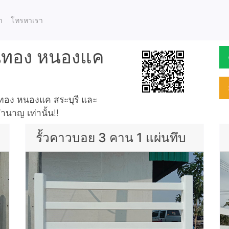
า
โทรหาเรา
โพนทอง หนองแค
 โพนทอง หนองแค สระบุรี และ
ำนาญ เท่านั้น!!
รั้วคาวบอย 3 คาน 1 แผ่นทึบ