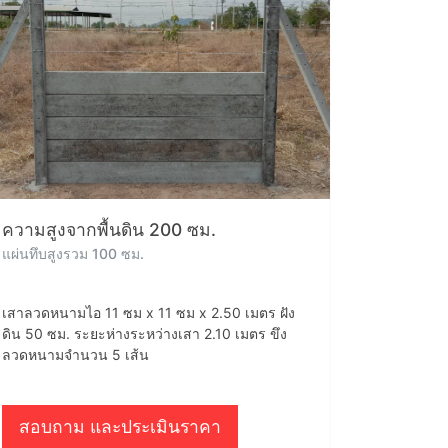
ความสูงจากพื้นดิน 200 ซม.
แผ่นทึบสูงรวม 100 ซม.
เสาลวดหนามไอ 11 ซม x 11 ซม x 2.50 เมตร ฝัง
ดิน 50 ซม. ระยะห่างระหว่างเสา 2.10 เมตร ขึง
ลวดหนามจำนวน 5 เส้น
สอบถาม และประเมินราคา