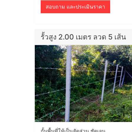
สอบถาม และประเมินราคา
รั้วสูง 2.00 เมตร ลวด 5 เส้น
กั้นพื้นที่ให้เป็นสัดส่วน ชัดเจน