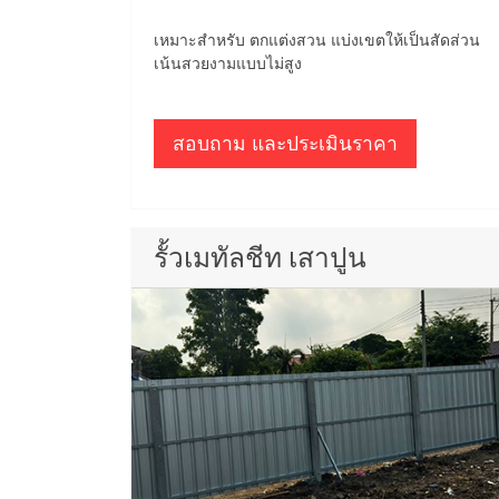
เหมาะสำหรับ ตกแต่งสวน แบ่งเขตให้เป็นสัดส่วน
เน้นสวยงามแบบไม่สูง
สอบถาม และประเมินราคา
รั้วเมทัลชีท เสาปูน