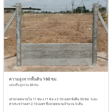
ความสูงจากพื้นดิน 160 ซม.
แผ่นทึบสูงรวม 60 ซม.
เสาลวดหนามไอ 11 ซม x 11 ซม x 2.10 เมตร ฝังดิน 50 ซม. ระยะ
ห่างระหว่างเสา 2.10 เมตร ขึงลวดหนามจำนวน 5 เส้น