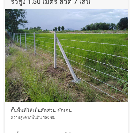
รั้วสูง 1.50 เมตร ลวด 7 เส้น
กั้นพื้นที่ให้เป็นสัดส่วน ชัดเจน
ความสูงจากพื้นดิน 150 ซม