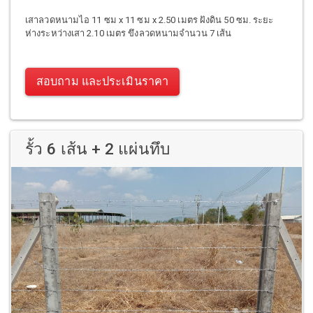
เสาลวดหนามไอ 11 ซม x 11 ซม x 2.50 เมตร ฝังดิน 50 ซม. ระยะ
ห่างระหว่างเสา 2.10 เมตร ขึงลวดหนามจำนวน 7 เส้น
สอบถาม และประเมินราคา
รั้ว 6 เส้น + 2 แผ่นทึบ