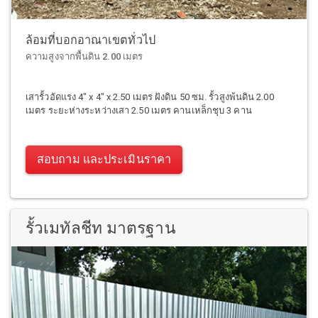
ล้อมที่บอกอาณาเขตทั่วไป
ความสูงจากพื้นดิน 2.00 เมตร
เสารั้วอัดแรง 4" x 4" x 2.50 เมตร ฝังดิน 50 ซม. รั้วสูงพ้นดิน 2.00
เมตร ระยะห่างระหว่างเสา 2.50 เมตร คานเหล็กชุบ 3 คาน
สอบถาม และประเมินราคา
รั้วเมทัลชีท มาตรฐาน