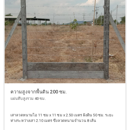
ความสูงจากพื้นดิน 200 ซม.
แผ่นทึบสูงรวม 40 ซม.
เสาลวดหนามไอ 11 ซม x 11 ซม x 2.50 เมตร ฝังดิน 50 ซม. ระยะ
ห่างระหว่างเสา 2.10 เมตร ขึงลวดหนามจำนวน 8 เส้น