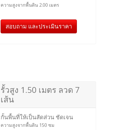
ความสูงจากพื้นดิน 2.00 เมตร
สอบถาม และประเมินราคา
รั้วสูง 1.50 เมตร ลวด 7
เส้น
กั้นพื้นที่ให้เป็นสัดส่วน ชัดเจน
ความสูงจากพื้นดิน 150 ซม