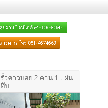
คุยผ่าน ไลน์ไอดี @HORHOME
สายด่วน โทร 081-4674663
รั้วคาวบอย 2 คาน 1 แผ่น
ทึบ