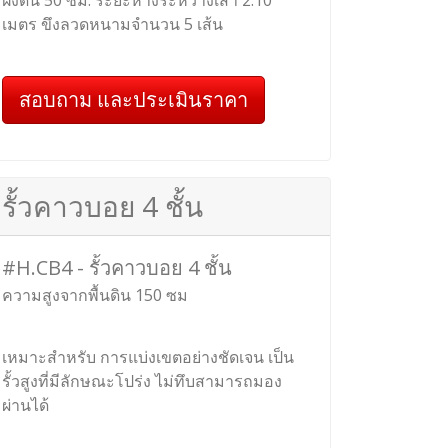
เมตร ขึงลวดหนามจำนวน 5 เส้น
สอบถาม และประเมินราคา
รั้วคาวบอย 4 ชั้น
#H.CB4 - รั้วคาวบอย 4 ชั้น
ความสูงจากพื้นดิน 150 ซม
เหมาะสำหรับ การแบ่งเขตอย่างชัดเจน เป็น
รั้วสูงที่มีลักษณะโปร่ง ไม่ทึบสามารถมอง
ผ่านได้