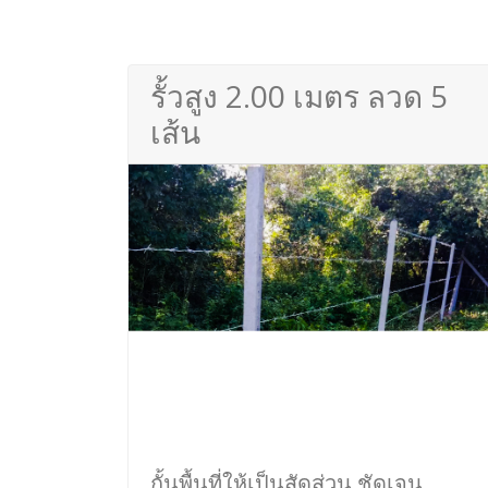
รั้วสูง 2.00 เมตร ลวด 5
เส้น
กั้นพื้นที่ให้เป็นสัดส่วน ชัดเจน