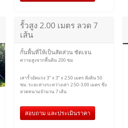
รั้วสูง 2.00 เมตร ลวด 7
เส้น
กั้นพื้นที่ให้เป็นสัดส่วน ชัดเจน
ความสูงจากพื้นดิน 200 ซม
เสารั้วอัดแรง 3" x 3" x 2.50 เมตร ฝังดิน 50
ซม. ระยะห่างระหว่างเสา 2.50-3.00 เมตร ขึง
ลวดหนามจำนวน 7 เส้น
สอบถาม และประเมินราคา