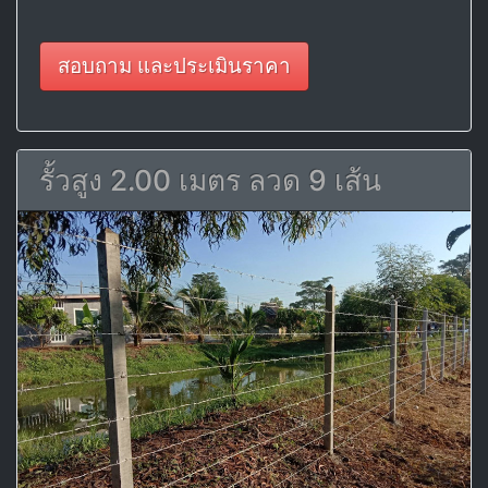
สอบถาม และประเมินราคา
รั้วสูง 2.00 เมตร ลวด 9 เส้น