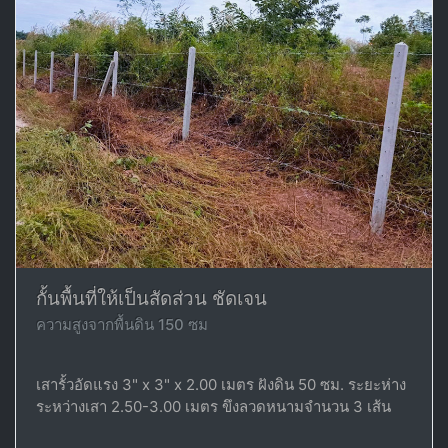
กั้นพื้นที่ให้เป็นสัดส่วน ชัดเจน
ความสูงจากพื้นดิน 150 ซม
เสารั้วอัดแรง 3" x 3" x 2.00 เมตร ฝังดิน 50 ซม. ระยะห่าง
ระหว่างเสา 2.50-3.00 เมตร ขึงลวดหนามจำนวน 3 เส้น