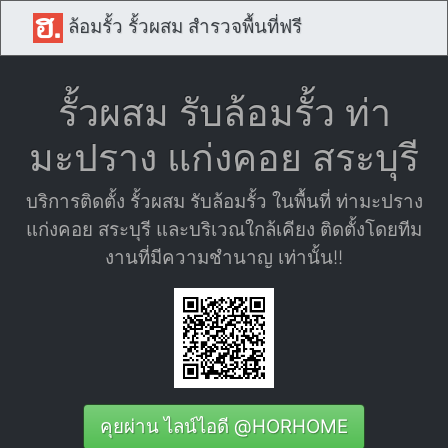
ล้อมรั้ว รั้วผสม สำรวจพื้นที่ฟรี
รั้วผสม รับล้อมรั้ว ท่า
มะปราง แก่งคอย สระบุรี
บริการติดตั้ง รั้วผสม รับล้อมรั้ว ในพื้นที่ ท่ามะปราง
แก่งคอย สระบุรี และบริเวณใกล้เคียง ติดตั้งโดยทีม
งานที่มีความชำนาญ เท่านั้น!!
คุยผ่าน ไลน์ไอดี @HORHOME