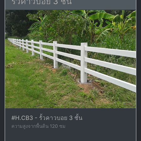
รั้วคาวบอย 3 ชั้น
#H.CB3 - รั้วคาวบอย 3 ชั้น
ความสูงจากพื้นดิน 120 ซม