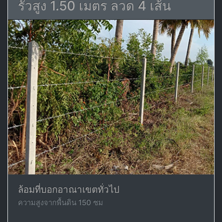
รั้วสูง 1.50 เมตร ลวด 4 เส้น
ล้อมที่บอกอาณาเขตทั่วไป
ความสูงจากพื้นดิน 150 ซม