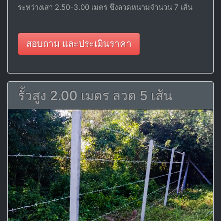
ระหว่างเสา 2.50-3.00 เมตร ขึงลวดหนามจำนวน 7 เส้น
สอบถาม และประเมินราคา
รั้วสูง 2.00 เมตร ลวด 5 เส้น