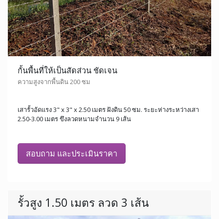
กั้นพื้นที่ให้เป็นสัดส่วน ชัดเจน
ความสูงจากพื้นดิน 200 ซม
เสารั้วอัดแรง 3" x 3" x 2.50 เมตร ฝังดิน 50 ซม. ระยะห่างระหว่างเสา
2.50-3.00 เมตร ขึงลวดหนามจำนวน 9 เส้น
สอบถาม และประเมินราคา
รั้วสูง 1.50 เมตร ลวด 3 เส้น