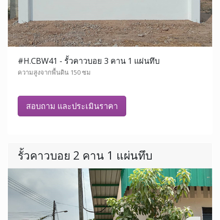
#H.CBW41 - รั้วคาวบอย 3 คาน 1 แผ่นทึบ
ความสูงจากพื้นดิน 150 ซม
สอบถาม และประเมินราคา
รั้วคาวบอย 2 คาน 1 แผ่นทึบ