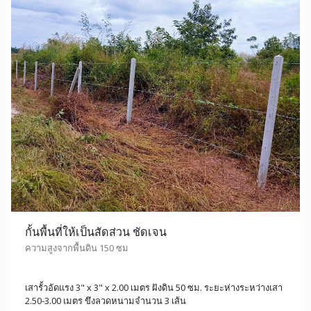
กั้นพื้นที่ให้เป็นสัดส่วน ชัดเจน
ความสูงจากพื้นดิน 150 ซม
เสารั้วอัดแรง 3" x 3" x 2.00 เมตร ฝังดิน 50 ซม. ระยะห่างระหว่างเสา
2.50-3.00 เมตร ขึงลวดหนามจำนวน 3 เส้น