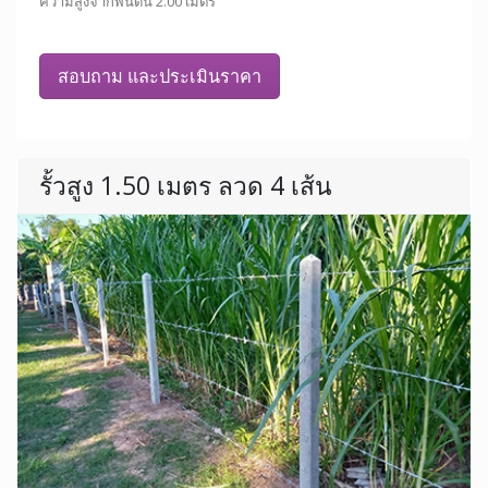
ความสูงจากพื้นดิน 2.00 เมตร
สอบถาม และประเมินราคา
รั้วสูง 1.50 เมตร ลวด 4 เส้น