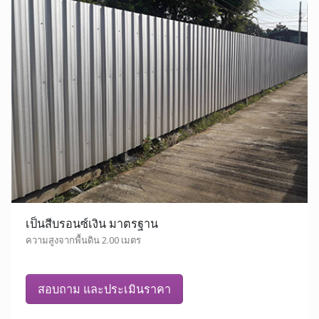
เป็นสีบรอนซ์เงิน มาตรฐาน
ความสูงจากพื้นดิน 2.00 เมตร
สอบถาม และประเมินราคา