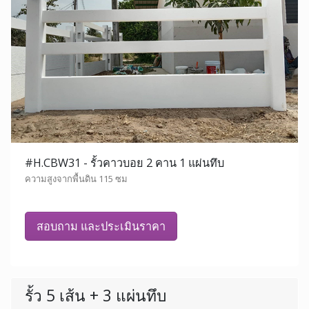
#H.CBW31 - รั้วคาวบอย 2 คาน 1 แผ่นทึบ
ความสูงจากพื้นดิน 115 ซม
สอบถาม และประเมินราคา
รั้ว 5 เส้น + 3 แผ่นทึบ