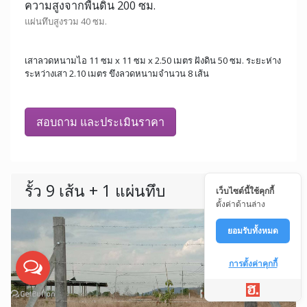
ความสูงจากพื้นดิน 200 ซม.
แผ่นทึบสูงรวม 40 ซม.
เสาลวดหนามไอ 11 ซม x 11 ซม x 2.50 เมตร ฝังดิน 50 ซม. ระยะห่าง
ระหว่างเสา 2.10 เมตร ขึงลวดหนามจำนวน 8 เส้น
สอบถาม และประเมินราคา
รั้ว 9 เส้น + 1 แผ่นทึบ
เว็บไซต์นี้ใช้คุกกี้
ตั้งค่าด้านล่าง
ยอมรับทั้งหมด
การตั้งค่าคุกกี้