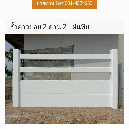
สายด่วน โทร 081-4674663
รั้วคาวบอย 2 คาน 2 แผ่นทึบ