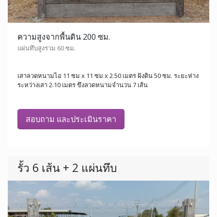
ความสูงจากพื้นดิน 200 ซม.
แผ่นทึบสูงรวม 60 ซม.
เสาลวดหนามไอ 11 ซม x 11 ซม x 2.50 เมตร ฝังดิน 50 ซม. ระยะห่าง
ระหว่างเสา 2.10 เมตร ขึงลวดหนามจำนวน 7 เส้น
สอบถาม และประเมินราคา
รั้ว 6 เส้น + 2 แผ่นทึบ