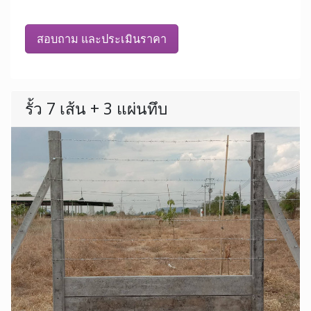
สอบถาม และประเมินราคา
รั้ว 7 เส้น + 3 แผ่นทึบ