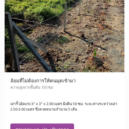
ล้อมที่ไม่ต้องการให้คนมุดเข้ามา
ความสูงจากพื้นดิน 150 ซม
เสารั้วอัดแรง 3" x 3" x 2.00 เมตร ฝังดิน 50 ซม. ระยะห่างระหว่างเสา
2.50-3.00 เมตร ขึงลวดหนามจำนวน 5 เส้น