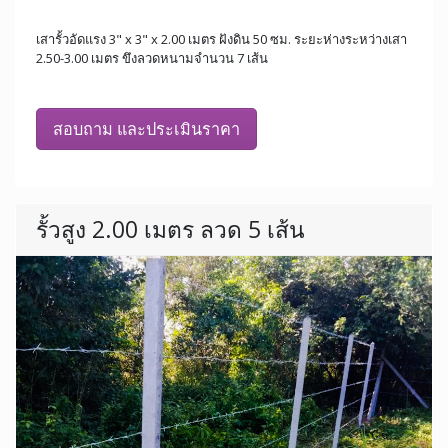
เสารั้วอัดแรง 3" x 3" x 2.00 เมตร ฝังดิน 50 ซม. ระยะห่างระหว่างเสา
2.50-3.00 เมตร ขึงลวดหนามจำนวน 7 เส้น
สอบถาม และประเมินราคา
รั้วสูง 2.00 เมตร ลวด 5 เส้น