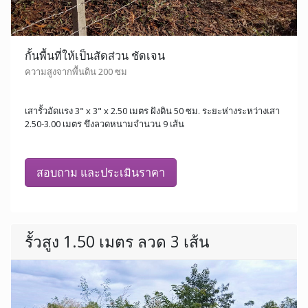
กั้นพื้นที่ให้เป็นสัดส่วน ชัดเจน
ความสูงจากพื้นดิน 200 ซม
เสารั้วอัดแรง 3" x 3" x 2.50 เมตร ฝังดิน 50 ซม. ระยะห่างระหว่างเสา
2.50-3.00 เมตร ขึงลวดหนามจำนวน 9 เส้น
สอบถาม และประเมินราคา
รั้วสูง 1.50 เมตร ลวด 3 เส้น