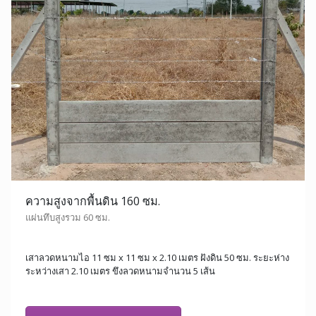
ความสูงจากพื้นดิน 160 ซม.
แผ่นทึบสูงรวม 60 ซม.
เสาลวดหนามไอ 11 ซม x 11 ซม x 2.10 เมตร ฝังดิน 50 ซม. ระยะห่าง
ระหว่างเสา 2.10 เมตร ขึงลวดหนามจำนวน 5 เส้น