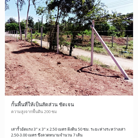
กั้นพื้นที่ให้เป็นสัดส่วน ชัดเจน
ความสูงจากพื้นดิน 200 ซม
เสารั้วอัดแรง 3" x 3" x 2.50 เมตร ฝังดิน 50 ซม. ระยะห่างระหว่างเสา
2.50-3.00 เมตร ขึงลวดหนามจำนวน 7 เส้น