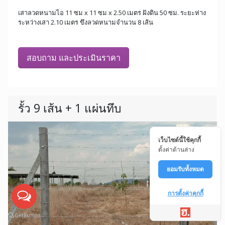
เสาลวดหนามไอ 11 ซม x 11 ซม x 2.50 เมตร ฝังดิน 50 ซม. ระยะห่าง
ระหว่างเสา 2.10 เมตร ขึงลวดหนามจำนวน 8 เส้น
สอบถาม และประเมินราคา
รั้ว 9 เส้น + 1 แผ่นทึบ
เว็บไซต์นี้ใช้คุกกี้
ตั้งค่าด้านล่าง
ยอมรับทั้งหมด
การตั้งค่าคุกกี้