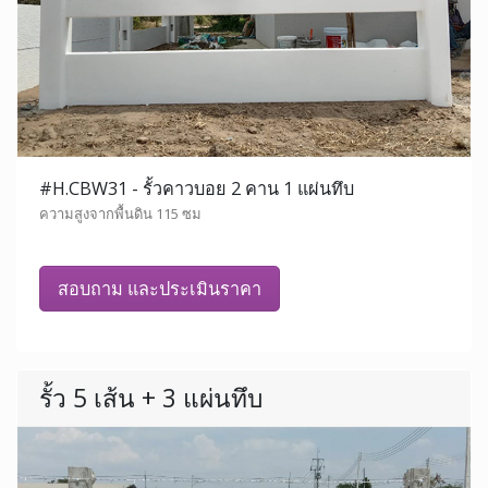
#H.CBW31 - รั้วคาวบอย 2 คาน 1 แผ่นทึบ
ความสูงจากพื้นดิน 115 ซม
สอบถาม และประเมินราคา
รั้ว 5 เส้น + 3 แผ่นทึบ