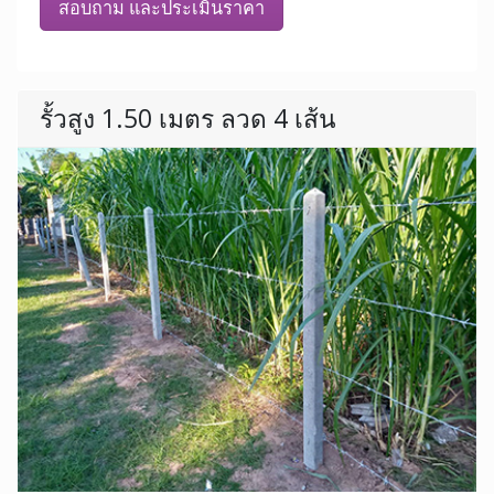
สอบถาม และประเมินราคา
รั้วสูง 1.50 เมตร ลวด 4 เส้น