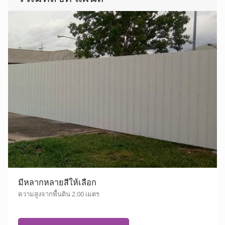
มีหลากหลายสีให้เลือก
ความสูงจากพื้นดิน 2.00 เมตร