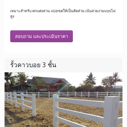
เหมาะสำหรับ ตกแต่งสวน แบ่งเขตให้เป็นสัดส่วน เน้นสวยงามแบบไม่
สูง
สอบถาม และประเมินราคา
รั้วคาวบอย 3 ชั้น