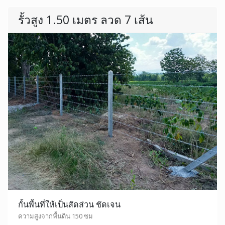
รั้วสูง 1.50 เมตร ลวด 7 เส้น
กั้นพื้นที่ให้เป็นสัดส่วน ชัดเจน
ความสูงจากพื้นดิน 150 ซม