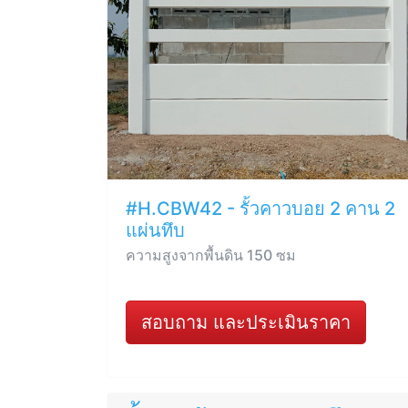
#H.CBW42 - รั้วคาวบอย 2 คาน 2
แผ่นทึบ
ความสูงจากพื้นดิน 150 ซม
สอบถาม และประเมินราคา