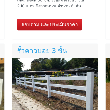
2.10 เมตร ขึงลวดหนามจำนวน 6 เส้น
สอบถาม และประเมินราคา
รั้วคาวบอย 3 ชั้น