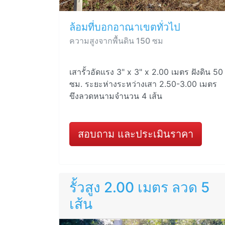
ล้อมที่บอกอาณาเขตทั่วไป
ความสูงจากพื้นดิน 150 ซม
เสารั้วอัดแรง 3" x 3" x 2.00 เมตร ฝังดิน 50
ซม. ระยะห่างระหว่างเสา 2.50-3.00 เมตร
ขึงลวดหนามจำนวน 4 เส้น
สอบถาม และประเมินราคา
รั้วสูง 2.00 เมตร ลวด 5
เส้น