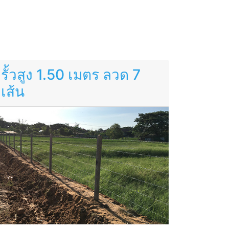
รั้วสูง 1.50 เมตร ลวด 7
เส้น