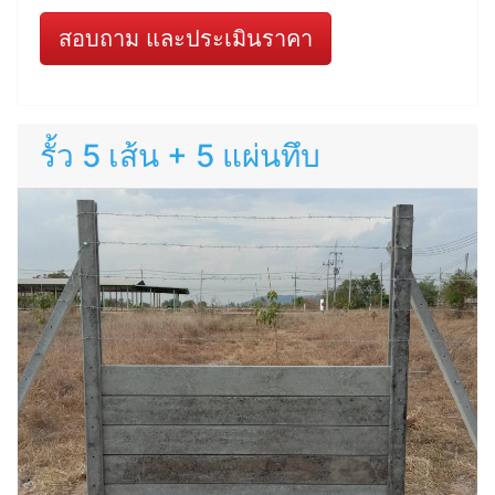
สอบถาม และประเมินราคา
รั้ว 5 เส้น + 5 แผ่นทึบ