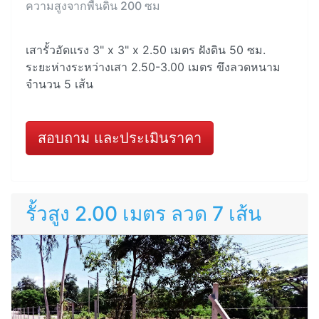
ความสูงจากพื้นดิน 200 ซม
เสารั้วอัดแรง 3" x 3" x 2.50 เมตร ฝังดิน 50 ซม.
ระยะห่างระหว่างเสา 2.50-3.00 เมตร ขึงลวดหนาม
จำนวน 5 เส้น
สอบถาม และประเมินราคา
รั้วสูง 2.00 เมตร ลวด 7 เส้น