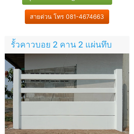
สายด่วน โทร 081-4674663
รั้วคาวบอย 2 คาน 2 แผ่นทึบ