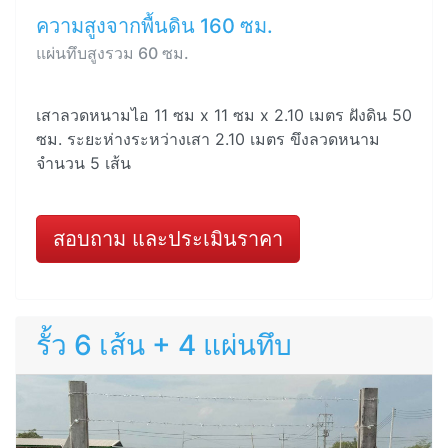
ความสูงจากพื้นดิน 160 ซม.
แผ่นทึบสูงรวม 60 ซม.
เสาลวดหนามไอ 11 ซม x 11 ซม x 2.10 เมตร ฝังดิน 50
ซม. ระยะห่างระหว่างเสา 2.10 เมตร ขึงลวดหนาม
จำนวน 5 เส้น
สอบถาม และประเมินราคา
รั้ว 6 เส้น + 4 แผ่นทึบ