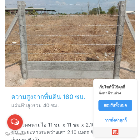
เว็บไซต์นี้ใช้คุกกี้
ตั้งค่าด้านล่าง
ความสูงจากพื้นดิน 160 ซม.
แผ่นทึบสูงรวม 40 ซม.
ยอมรับทั้งหมด
การตั้งค่าคุกกี้
เสาลวดหนามไอ 11 ซม x 11 ซม x 2.10 เมตร ฝังดิน 50
ซม. ระยะห่างระหว่างเสา 2.10 เมตร ขึงลวดหนาม
จำนวน 6 เส้น