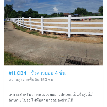
#H.CB4 - รั้วคาวบอย 4 ชั้น
ความสูงจากพื้นดิน 150 ซม
เหมาะสำหรับ การแบ่งเขตอย่างชัดเจน เป็นรั้วสูงที่มี
ลักษณะโปร่ง ไม่ทึบสามารถมองผ่านได้