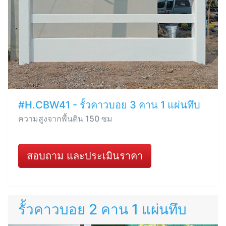
#H.CBW41 - รั้วคาวบอย 3 คาน 1 แผ่นทึบ
ความสูงจากพื้นดิน 150 ซม
สอบถาม และประเมินราคา
รั้วคาวบอย 2 คาน 1 แผ่นทึบ