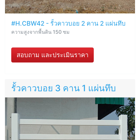
#H.CBW42 - รั้วคาวบอย 2 คาน 2 แผ่นทึบ
ความสูงจากพื้นดิน 150 ซม
สอบถาม และประเมินราคา
รั้วคาวบอย 3 คาน 1 แผ่นทึบ