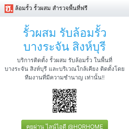
ล้อมรั้ว รั้วผสม สำรวจพื้นที่ฟรี
รั้วผสม รับล้อมรั้ว
บางระจัน สิงห์บุรี
บริการติดตั้ง รั้วผสม รับล้อมรั้ว ในพื้นที่
บางระจัน สิงห์บุรี และบริเวณใกล้เคียง ติดตั้งโดย
ทีมงานที่มีความชำนาญ เท่านั้น!!
คุยผ่าน ไลน์ไอดี @HORHOME