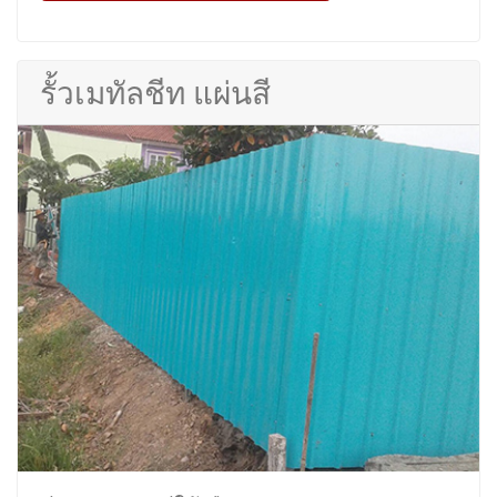
รั้วเมทัลชีท แผ่นสี