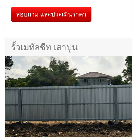
สอบถาม และประเมินราคา
รั้วเมทัลชีท เสาปูน