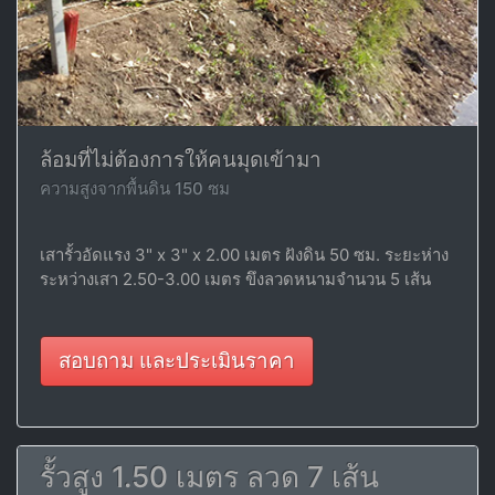
ล้อมที่ไม่ต้องการให้คนมุดเข้ามา
ความสูงจากพื้นดิน 150 ซม
เสารั้วอัดแรง 3" x 3" x 2.00 เมตร ฝังดิน 50 ซม. ระยะห่าง
ระหว่างเสา 2.50-3.00 เมตร ขึงลวดหนามจำนวน 5 เส้น
สอบถาม และประเมินราคา
รั้วสูง 1.50 เมตร ลวด 7 เส้น