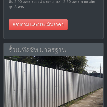
ดิน 2.00 เมตร ระยะห่างระหว่างเสา 2.50 เมตร คานเหล็ก
ชุบ 3 คาน
สอบถาม และประเมินราคา
รั้วเมทัลชีท มาตรฐาน