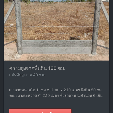
ความสูงจากพื้นดิน 160 ซม.
แผ่นทึบสูงรวม 40 ซม.
เสาลวดหนามไอ 11 ซม x 11 ซม x 2.10 เมตร ฝังดิน 50 ซม.
ระยะห่างระหว่างเสา 2.10 เมตร ขึงลวดหนามจำนวน 6 เส้น