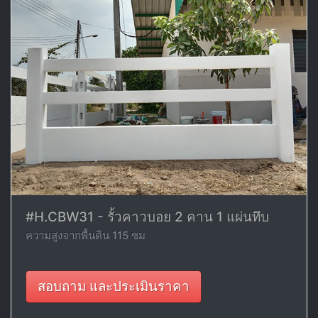
#H.CBW31 - รั้วคาวบอย 2 คาน 1 แผ่นทึบ
ความสูงจากพื้นดิน 115 ซม
สอบถาม และประเมินราคา