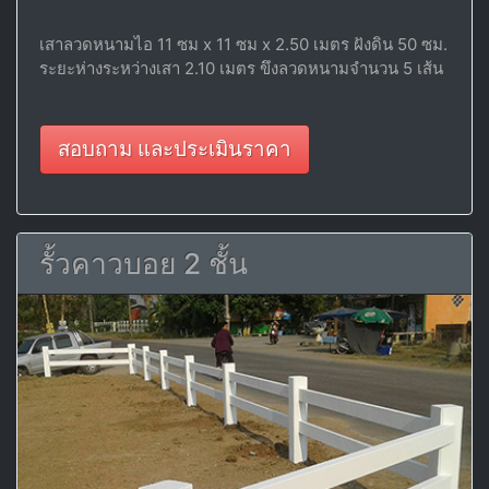
เสาลวดหนามไอ 11 ซม x 11 ซม x 2.50 เมตร ฝังดิน 50 ซม.
ระยะห่างระหว่างเสา 2.10 เมตร ขึงลวดหนามจำนวน 5 เส้น
สอบถาม และประเมินราคา
รั้วคาวบอย 2 ชั้น