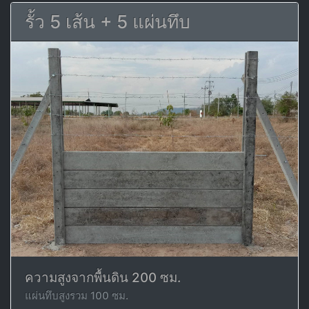
รั้ว 5 เส้น + 5 แผ่นทึบ
ความสูงจากพื้นดิน 200 ซม.
แผ่นทึบสูงรวม 100 ซม.