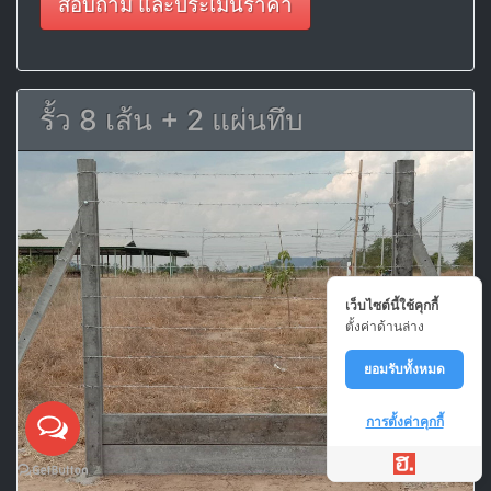
สอบถาม และประเมินราคา
รั้ว 8 เส้น + 2 แผ่นทึบ
เว็บไซต์นี้ใช้คุกกี้
ตั้งค่าด้านล่าง
ยอมรับทั้งหมด
การตั้งค่าคุกกี้