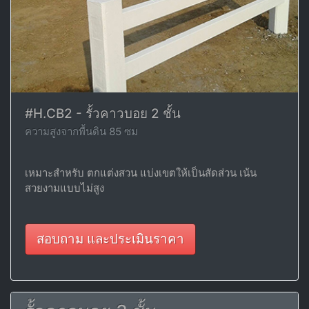
#H.CB2 - รั้วคาวบอย 2 ชั้น
ความสูงจากพื้นดิน 85 ซม
เหมาะสำหรับ ตกแต่งสวน แบ่งเขตให้เป็นสัดส่วน เน้น
สวยงามแบบไม่สูง
สอบถาม และประเมินราคา