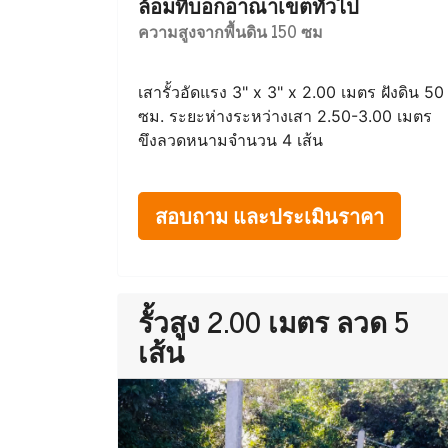
ล้อมที่บอกอาณาเขตทั่วไป
ความสูงจากพื้นดิน 150 ซม
เสารั้วอัดแรง 3" x 3" x 2.00 เมตร ฝังดิน 50
ซม. ระยะห่างระหว่างเสา 2.50-3.00 เมตร
ขึงลวดหนามจำนวน 4 เส้น
สอบถาม และประเมินราคา
รั้วสูง 2.00 เมตร ลวด 5
เส้น