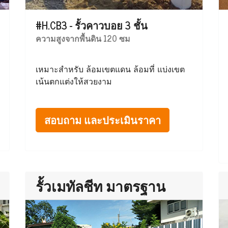
#H.CB3 - รั้วคาวบอย 3 ชั้น
ความสูงจากพื้นดิน 120 ซม
เหมาะสำหรับ ล้อมเขตแดน ล้อมที่ แบ่งเขต
เน้นตกแต่งให้สวยงาม
สอบถาม และประเมินราคา
รั้วเมทัลชีท มาตรฐาน