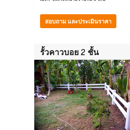
สอบถาม และประเมินราคา
รั้วคาวบอย 2 ชั้น