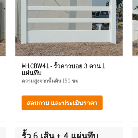
#H.CBW41 - รั้วคาวบอย 3 คาน 1
แผ่นทึบ
ความสูงจากพื้นดิน 150 ซม
สอบถาม และประเมินราคา
รั้ว 6 เส้น + 4 แผ่นทึบ