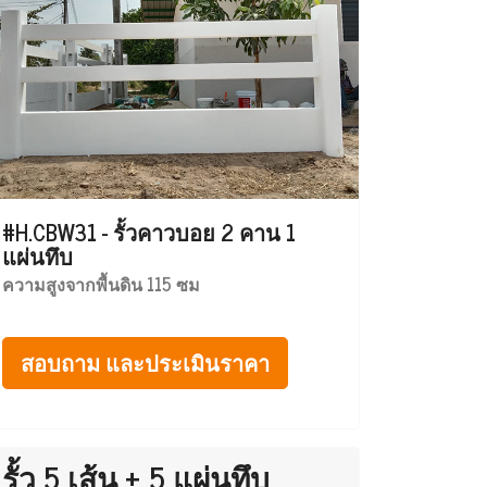
#H.CBW31 - รั้วคาวบอย 2 คาน 1
แผ่นทึบ
ความสูงจากพื้นดิน 115 ซม
สอบถาม และประเมินราคา
รั้ว 5 เส้น + 5 แผ่นทึบ