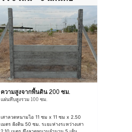
ความสูงจากพื้นดิน 200 ซม.
แผ่นทึบสูงรวม 100 ซม.
เสาลวดหนามไอ 11 ซม x 11 ซม x 2.50
เมตร ฝังดิน 50 ซม. ระยะห่างระหว่างเสา
2.10 เมตร ขึงลวดหนามจำนวน 5 เส้น