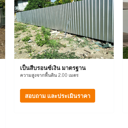
เป็นสีบรอนซ์เงิน มาตรฐาน
ความสูงจากพื้นดิน 2.00 เมตร
สอบถาม และประเมินราคา