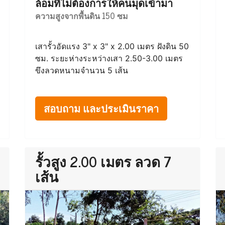
ล้อมที่ไม่ต้องการให้คนมุดเข้ามา
ความสูงจากพื้นดิน 150 ซม
เสารั้วอัดแรง 3" x 3" x 2.00 เมตร ฝังดิน 50
ซม. ระยะห่างระหว่างเสา 2.50-3.00 เมตร
ขึงลวดหนามจำนวน 5 เส้น
สอบถาม และประเมินราคา
รั้วสูง 2.00 เมตร ลวด 7
เส้น