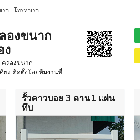
บเรา
โทรหาเรา
ว คลองขนาก
อง
นที่ คลองขนาก
ยง ติดตั้งโดยทีมงานที่
รั้วคาวบอย 3 คาน 1 แผ่น
ทึบ