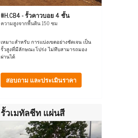
#H.CB4 - รั้วคาวบอย 4 ชั้น
ความสูงจากพื้นดิน 150 ซม
เหมาะสำหรับ การแบ่งเขตอย่างชัดเจน เป็น
รั้วสูงที่มีลักษณะโปร่ง ไม่ทึบสามารถมอง
ผ่านได้
สอบถาม และประเมินราคา
รั้วเมทัลชีท แผ่นสี