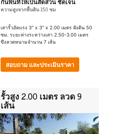
กั้นพื้นที่ให้เป็นสัดส่วน ชัดเจน
ความสูงจากพื้นดิน 150 ซม
เสารั้วอัดแรง 3" x 3" x 2.00 เมตร ฝังดิน 50
ซม. ระยะห่างระหว่างเสา 2.50-3.00 เมตร
ขึงลวดหนามจำนวน 7 เส้น
สอบถาม และประเมินราคา
รั้วสูง 2.00 เมตร ลวด 9
เส้น