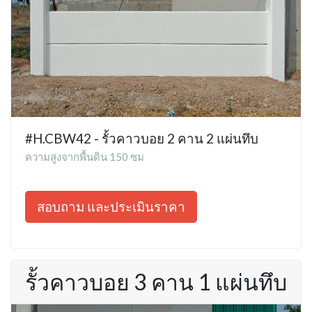
#H.CBW42 - รั้วคาวบอย 2 คาน 2 แผ่นทึบ
ความสูงจากพื้นดิน 150 ซม
สอบถาม และประเมินราคา
รั้วคาวบอย 3 คาน 1 แผ่นทึบ