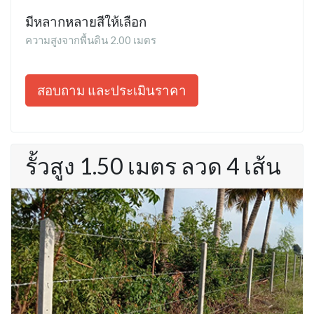
มีหลากหลายสีให้เลือก
ความสูงจากพื้นดิน 2.00 เมตร
สอบถาม และประเมินราคา
รั้วสูง 1.50 เมตร ลวด 4 เส้น