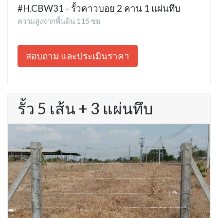
#H.CBW31 - รั้วคาวบอย 2 คาน 1 แผ่นทึบ
ความสูงจากพื้นดิน 115 ซม
สอบถาม และประเมินราคา
รั้ว 5 เส้น + 3 แผ่นทึบ