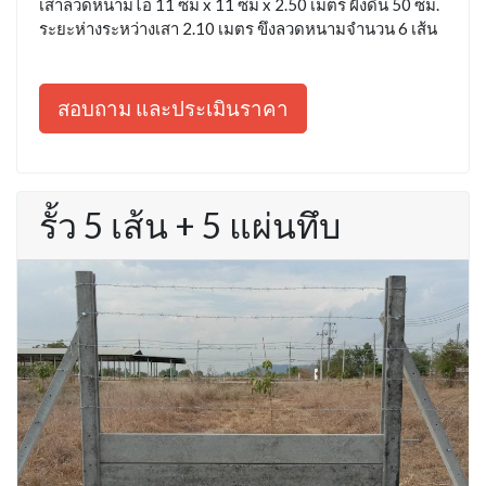
เสาลวดหนามไอ 11 ซม x 11 ซม x 2.50 เมตร ฝังดิน 50 ซม.
ระยะห่างระหว่างเสา 2.10 เมตร ขึงลวดหนามจำนวน 6 เส้น
สอบถาม และประเมินราคา
รั้ว 5 เส้น + 5 แผ่นทึบ