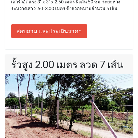
เสารั้วอัดแรง 3" x 3" x 2.50 เมตร ฝังดิน 50 ซม. ระยะห่าง
ระหว่างเสา 2.50-3.00 เมตร ขึงลวดหนามจำนวน 5 เส้น
สอบถาม และประเมินราคา
รั้วสูง 2.00 เมตร ลวด 7 เส้น