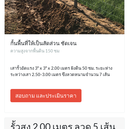
กั้นพื้นที่ให้เป็นสัดส่วน ชัดเจน
ความสูงจากพื้นดิน 150 ซม
เสารั้วอัดแรง 3" x 3" x 2.00 เมตร ฝังดิน 50 ซม. ระยะห่าง
ระหว่างเสา 2.50-3.00 เมตร ขึงลวดหนามจำนวน 7 เส้น
สอบถาม และประเมินราคา
รั้วสูง 2.00 เมตร ลวด 5 เส้น