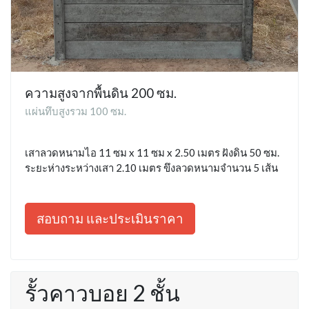
ความสูงจากพื้นดิน 200 ซม.
แผ่นทึบสูงรวม 100 ซม.
เสาลวดหนามไอ 11 ซม x 11 ซม x 2.50 เมตร ฝังดิน 50 ซม.
ระยะห่างระหว่างเสา 2.10 เมตร ขึงลวดหนามจำนวน 5 เส้น
สอบถาม และประเมินราคา
รั้วคาวบอย 2 ชั้น