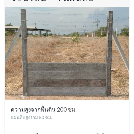
ความสูงจากพื้นดิน 200 ซม.
แผ่นทึบสูงรวม 80 ซม.