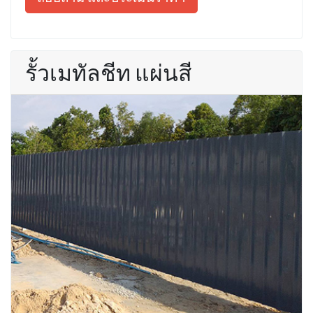
รั้วเมทัลชีท แผ่นสี