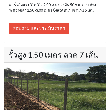
เสารั้วอัดแรง 3" x 3" x 2.00 เมตร ฝังดิน 50 ซม. ระยะห่าง
ระหว่างเสา 2.50-3.00 เมตร ขึงลวดหนามจำนวน 5 เส้น
สอบถาม และประเมินราคา
รั้วสูง 1.50 เมตร ลวด 7 เส้น