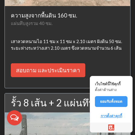
ความสูงจากพื้นดิน 160 ซม.
แผ่นทึบสูงรวม 40 ซม.
เสาลวดหนามไอ 11 ซม x 11 ซม x 2.10 เมตร ฝังดิน 50 ซม.
ระยะห่างระหว่างเสา 2.10 เมตร ขึงลวดหนามจำนวน 6 เส้น
สอบถาม และประเมินราคา
เว็บไซต์นี้ใช้คุกกี้
ตั้งค่าด้านล่าง
รั้ว 8 เส้น + 2 แผ่นทึบ
ยอมรับทั้งหมด
การตั้งค่าคุกกี้