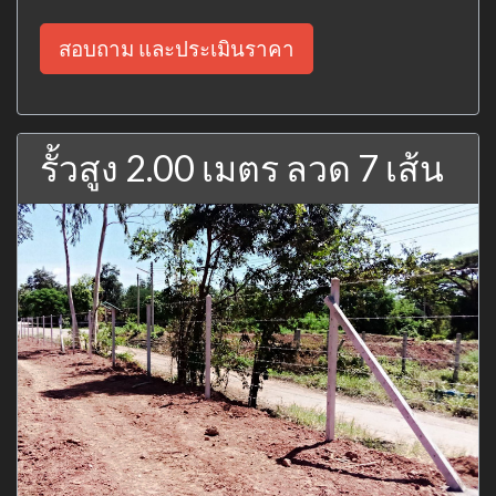
สอบถาม และประเมินราคา
รั้วสูง 2.00 เมตร ลวด 7 เส้น