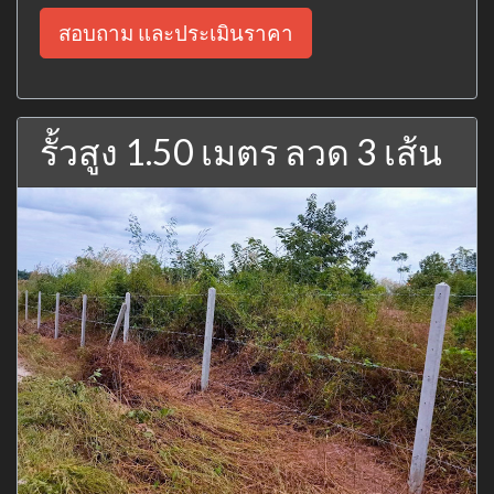
สอบถาม และประเมินราคา
รั้วสูง 1.50 เมตร ลวด 3 เส้น