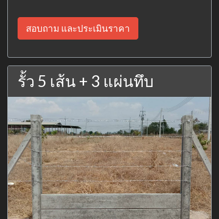
สอบถาม และประเมินราคา
รั้ว 5 เส้น + 3 แผ่นทึบ