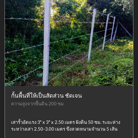
กั้นพื้นที่ให้เป็นสัดส่วน ชัดเจน
ความสูงจากพื้นดิน 200 ซม
เสารั้วอัดแรง 3" x 3" x 2.50 เมตร ฝังดิน 50 ซม. ระยะห่าง
ระหว่างเสา 2.50-3.00 เมตร ขึงลวดหนามจำนวน 5 เส้น