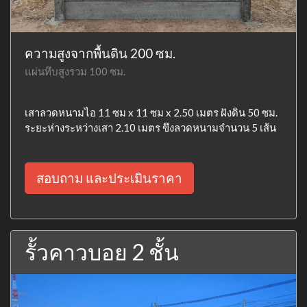
ความสูงจากพื้นดิน 200 ซม.
แผ่นทึบสูงรวม 100 ซม.
เสาลวดหนามไอ 11 ซม x 11 ซม x 2.50 เมตร ฝังดิน 50 ซม.
ระยะห่างระหว่างเสา 2.10 เมตร ขึงลวดหนามจำนวน 5 เส้น
สอบถาม และประเมินราคา
รั้วคาวบอย 2 ชั้น