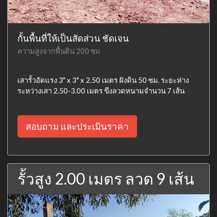
กั้นพื้นที่ให้เป็นสัดส่วน ชัดเจน
ความสูงจากพื้นดิน 200 ซม
เสารั้วอัดแรง 3" x 3" x 2.50 เมตร ฝังดิน 50 ซม. ระยะห่าง
ระหว่างเสา 2.50-3.00 เมตร ขึงลวดหนามจำนวน 7 เส้น
สอบถาม และประเมินราคา
รั้วสูง 2.00 เมตร ลวด 9 เส้น