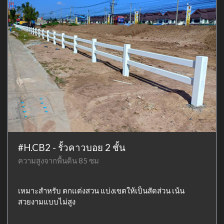
#H.CB2 - รั้วคาวบอย 2 ชั้น
ความสูงจากพื้นดิน 85 ซม
เหมาะสำหรับ ตกแต่งสวน แบ่งเขตให้เป็นสัดส่วน เน้น
สวยงามแบบไม่สูง