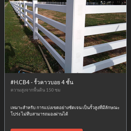
#H.CB4 - รั้วคาวบอย 4 ชั้น
ความสูงจากพื้นดิน 150 ซม
เหมาะสำหรับ การแบ่งเขตอย่างชัดเจน เป็นรั้วสูงที่มีลักษณะ
โปร่ง ไม่ทึบสามารถมองผ่านได้