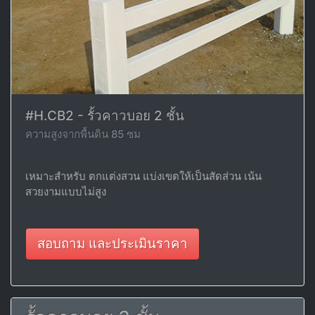
#H.CB2 - รั้วคาวบอย 2 ชั้น
ความสูงจากพื้นดิน 85 ซม
เหมาะสำหรับ ตกแต่งสวน แบ่งเขตให้เป็นสัดส่วน เน้น
สวยงามแบบไม่สูง
สอบถาม และประเมินราคา