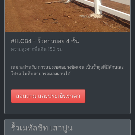
#H.CB4 - รั้วคาวบอย 4 ชั้น
ความสูงจากพื้นดิน 150 ซม
เหมาะสำหรับ การแบ่งเขตอย่างชัดเจน เป็นรั้วสูงที่มีลักษณะ
โปร่ง ไม่ทึบสามารถมองผ่านได้
สอบถาม และประเมินราคา
รั้วเมทัลชีท เสาปูน