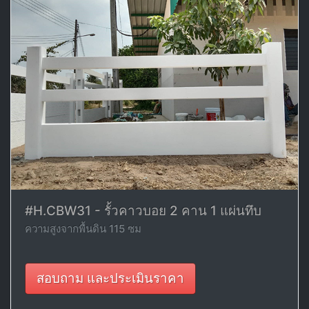
#H.CBW31 - รั้วคาวบอย 2 คาน 1 แผ่นทึบ
ความสูงจากพื้นดิน 115 ซม
สอบถาม และประเมินราคา