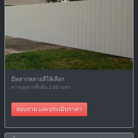
มีหลากหลายสีให้เลือก
ความสูงจากพื้นดิน 2.00 เมตร
สอบถาม และประเมินราคา