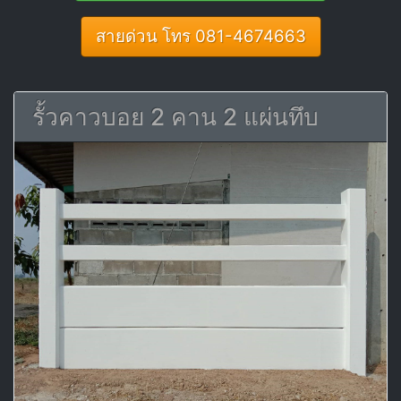
สายด่วน โทร 081-4674663
รั้วคาวบอย 2 คาน 2 แผ่นทึบ