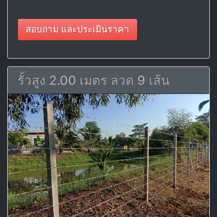
สอบถาม และประเมินราคา
รั้วสูง 2.00 เมตร ลวด 9 เส้น