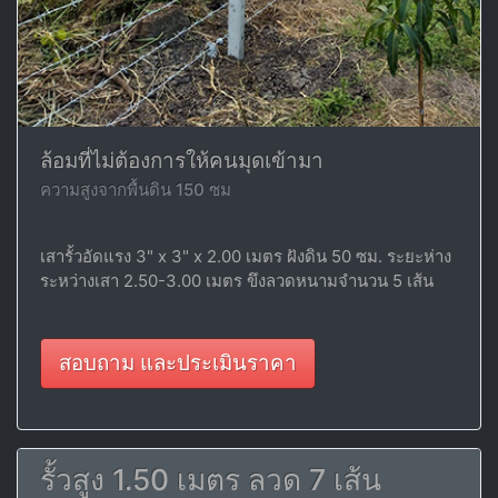
ล้อมที่ไม่ต้องการให้คนมุดเข้ามา
ความสูงจากพื้นดิน 150 ซม
เสารั้วอัดแรง 3" x 3" x 2.00 เมตร ฝังดิน 50 ซม. ระยะห่าง
ระหว่างเสา 2.50-3.00 เมตร ขึงลวดหนามจำนวน 5 เส้น
สอบถาม และประเมินราคา
รั้วสูง 1.50 เมตร ลวด 7 เส้น