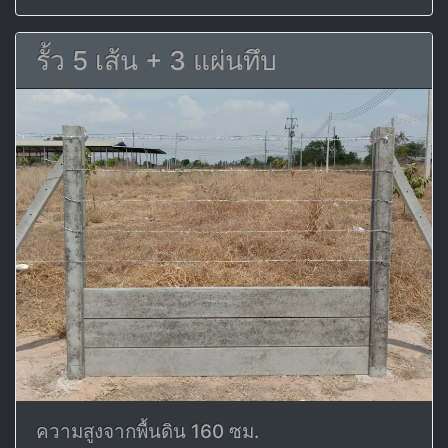
รั้ว 5 เส้น + 3 แผ่นทึบ
ความสูงจากพื้นดิน 160 ซม.