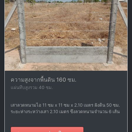
ความสูงจากพื้นดิน 160 ซม.
แผ่นทึบสูงรวม 40 ซม.
เสาลวดหนามไอ 11 ซม x 11 ซม x 2.10 เมตร ฝังดิน 50 ซม.
ระยะห่างระหว่างเสา 2.10 เมตร ขึงลวดหนามจำนวน 6 เส้น