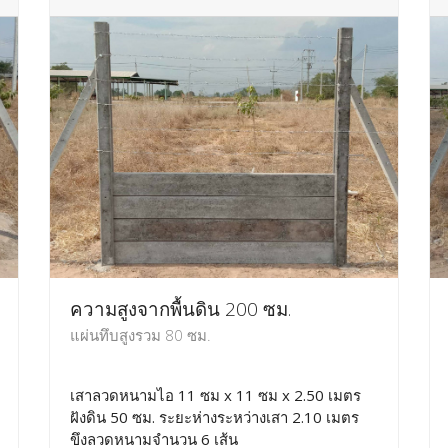
ความสูงจากพื้นดิน 200 ซม.
แผ่นทึบสูงรวม 80 ซม.
เสาลวดหนามไอ 11 ซม x 11 ซม x 2.50 เมตร
ฝังดิน 50 ซม. ระยะห่างระหว่างเสา 2.10 เมตร
ขึงลวดหนามจำนวน 6 เส้น