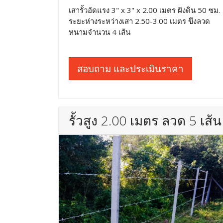
เสารั้วอัดแรง 3" x 3" x 2.00 เมตร ฝังดิน 50 ซม.
ระยะห่างระหว่างเสา 2.50-3.00 เมตร ขึงลวด
หนามจำนวน 4 เส้น
สอบถาม และประเมินราคา
รั้วสูง 2.00 เมตร ลวด 5 เส้น