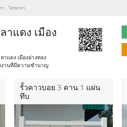
เรา
โทรหาเรา
ศาลาแดง เมือง
่ ศาลาแดง เมืองอ่างทอง
ทีมงานที่มีความชำนาญ
รั้วคาวบอย 3 คาน 1 แผ่น
ทึบ