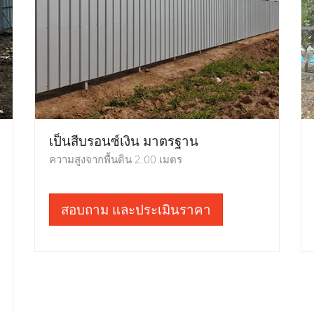
เป็นสีบรอนซ์เงิน มาตรฐาน
ความสูงจากพื้นดิน 2.00 เมตร
สอบถาม และประเมินราคา