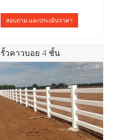
สอบถาม และประเมินราคา
รั้วคาวบอย 4 ชั้น