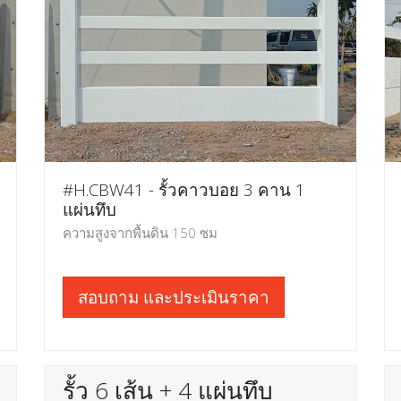
#H.CBW41 - รั้วคาวบอย 3 คาน 1
แผ่นทึบ
ความสูงจากพื้นดิน 150 ซม
สอบถาม และประเมินราคา
รั้ว 6 เส้น + 4 แผ่นทึบ