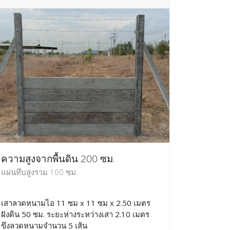
ความสูงจากพื้นดิน 200 ซม.
แผ่นทึบสูงรวม 100 ซม.
เสาลวดหนามไอ 11 ซม x 11 ซม x 2.50 เมตร
ฝังดิน 50 ซม. ระยะห่างระหว่างเสา 2.10 เมตร
ขึงลวดหนามจำนวน 5 เส้น