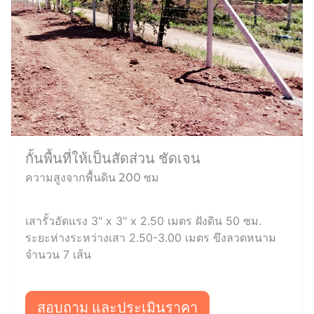
กั้นพื้นที่ให้เป็นสัดส่วน ชัดเจน
ความสูงจากพื้นดิน 200 ซม
เสารั้วอัดแรง 3" x 3" x 2.50 เมตร ฝังดิน 50 ซม.
ระยะห่างระหว่างเสา 2.50-3.00 เมตร ขึงลวดหนาม
จำนวน 7 เส้น
สอบถาม และประเมินราคา