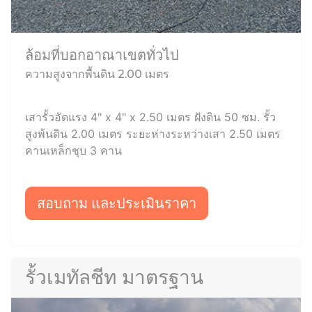
ล้อมที่บอกอาณาเขตทั่วไป
ความสูงจากพื้นดิน 2.00 เมตร
เสารั้วอัดแรง 4" x 4" x 2.50 เมตร ฝังดิน 50 ซม. รั้ว
สูงพ้นดิน 2.00 เมตร ระยะห่างระหว่างเสา 2.50 เมตร
คานเหล็กชุบ 3 คาน
สอบถาม และประเมินราคา
รั้วเมทัลชีท มาตรฐาน