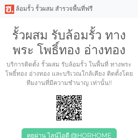
ล้อมรั้ว รั้วผสม สำรวจพื้นที่ฟรี
รั้วผสม รับล้อมรั้ว ทาง
พระ โพธิ์ทอง อ่างทอง
บริการติดตั้ง รั้วผสม รับล้อมรั้ว ในพื้นที่ ทางพระ
โพธิ์ทอง อ่างทอง และบริเวณใกล้เคียง ติดตั้งโดย
ทีมงานที่มีความชำนาญ เท่านั้น!!
คุยผ่าน ไลน์ไอดี @HORHOME