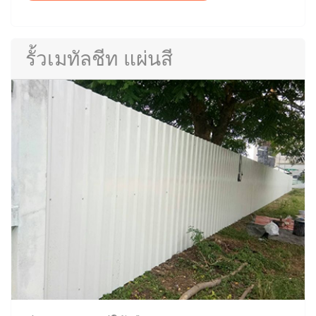
รั้วเมทัลชีท แผ่นสี