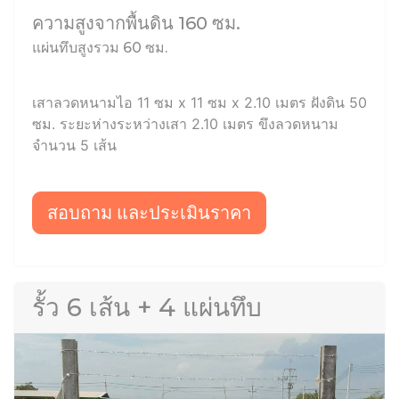
ความสูงจากพื้นดิน 160 ซม.
แผ่นทึบสูงรวม 60 ซม.
เสาลวดหนามไอ 11 ซม x 11 ซม x 2.10 เมตร ฝังดิน 50
ซม. ระยะห่างระหว่างเสา 2.10 เมตร ขึงลวดหนาม
จำนวน 5 เส้น
สอบถาม และประเมินราคา
รั้ว 6 เส้น + 4 แผ่นทึบ