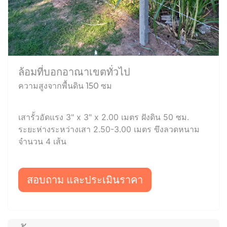
ล้อมที่บอกอาณาเขตทั่วไป
ความสูงจากพื้นดิน 150 ซม
เสารั้วอัดแรง 3" x 3" x 2.00 เมตร ฝังดิน 50 ซม.
ระยะห่างระหว่างเสา 2.50-3.00 เมตร ขึงลวดหนาม
จำนวน 4 เส้น
สอบถาม และประเมินราคา