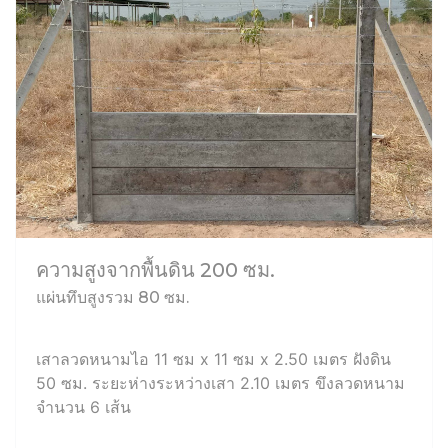
ความสูงจากพื้นดิน 200 ซม.
แผ่นทึบสูงรวม 80 ซม.
เสาลวดหนามไอ 11 ซม x 11 ซม x 2.50 เมตร ฝังดิน
50 ซม. ระยะห่างระหว่างเสา 2.10 เมตร ขึงลวดหนาม
จำนวน 6 เส้น