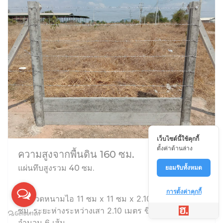
เว็บไซต์นี้ใช้คุกกี้
ตั้งค่าด้านล่าง
ความสูงจากพื้นดิน 160 ซม.
แผ่นทึบสูงรวม 40 ซม.
ยอมรับทั้งหมด
การตั้งค่าคุกกี้
เสาลวดหนามไอ 11 ซม x 11 ซม x 2.10 เมตร ฝังดิน 50
ซม. ระยะห่างระหว่างเสา 2.10 เมตร ขึงลวดหนาม
จำนวน 6 เส้น