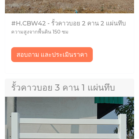
#H.CBW42 - รั้วคาวบอย 2 คาน 2 แผ่นทึบ
ความสูงจากพื้นดิน 150 ซม
สอบถาม และประเมินราคา
รั้วคาวบอย 3 คาน 1 แผ่นทึบ