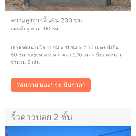
ความสูงจากพื้นดิน 200 ซม.
แผ่นทึบสูงรวม 100 ซม.
เสาลวดหนามไอ 11 ซม x 11 ซม x 2.50 เมตร ฝังดิน
50 ซม. ระยะห่างระหว่างเสา 2.10 เมตร ขึงลวดหนาม
จำนวน 5 เส้น
สอบถาม และประเมินราคา
รั้วคาวบอย 2 ชั้น