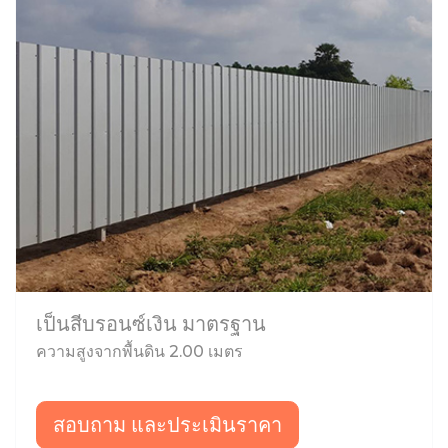
เป็นสีบรอนซ์เงิน มาตรฐาน
ความสูงจากพื้นดิน 2.00 เมตร
สอบถาม และประเมินราคา