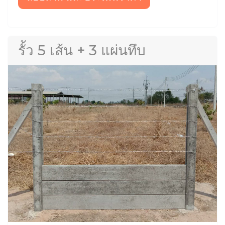
รั้ว 5 เส้น + 3 แผ่นทึบ