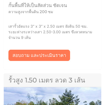
กั้นพื้นที่ให้เป็นสัดส่วน ชัดเจน
ความสูงจากพื้นดิน 200 ซม
เสารั้วอัดแรง 3" x 3" x 2.50 เมตร ฝังดิน 50 ซม.
ระยะห่างระหว่างเสา 2.50-3.00 เมตร ขึงลวดหนาม
จำนวน 9 เส้น
สอบถาม และประเมินราคา
รั้วสูง 1.50 เมตร ลวด 3 เส้น