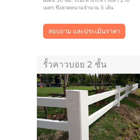
ฝังดิน 50 ซม. ระยะห่างระหว่างเสา 2.10
เมตร ขึงลวดหนามจำนวน 5 เส้น
สอบถาม และประเมินราคา
รั้วคาวบอย 2 ชั้น