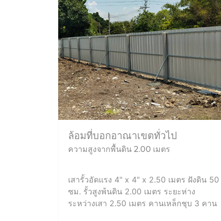
ล้อมที่บอกอาณาเขตทั่วไป
ความสูงจากพื้นดิน 2.00 เมตร
เสารั้วอัดแรง 4" x 4" x 2.50 เมตร ฝังดิน 50
ซม. รั้วสูงพ้นดิน 2.00 เมตร ระยะห่าง
ระหว่างเสา 2.50 เมตร คานเหล็กชุบ 3 คาน