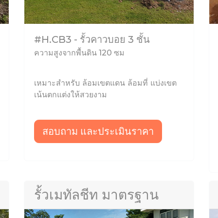
#H.CB3 - รั้วคาวบอย 3 ชั้น
ความสูงจากพื้นดิน 120 ซม
เหมาะสำหรับ ล้อมเขตแดน ล้อมที่ แบ่งเขต
เน้นตกแต่งให้สวยงาม
สอบถาม และประเมินราคา
รั้วเมทัลชีท มาตรฐาน