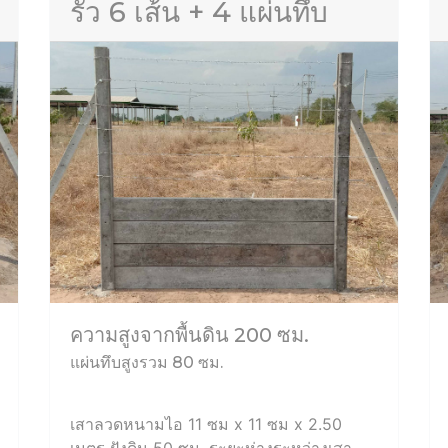
รั้ว 6 เส้น + 4 แผ่นทึบ
ความสูงจากพื้นดิน 200 ซม.
แผ่นทึบสูงรวม 80 ซม.
เสาลวดหนามไอ 11 ซม x 11 ซม x 2.50
เมตร ฝังดิน 50 ซม. ระยะห่างระหว่างเสา