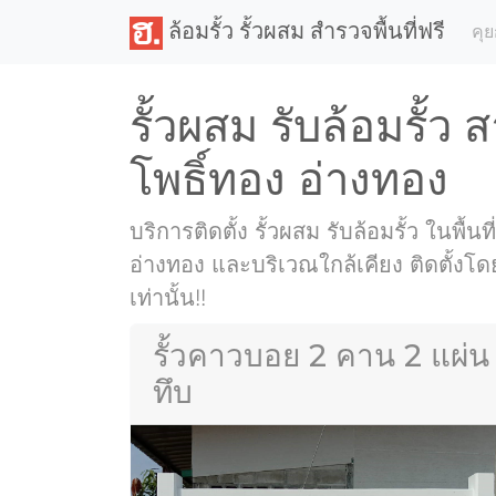
ล้อมรั้ว รั้วผสม สำรวจพื้นที่ฟรี
คุย
รั้วผสม รับล้อมรั้ว 
โพธิ์ทอง อ่างทอง
บริการติดตั้ง รั้วผสม รับล้อมรั้ว ในพื้นท
อ่างทอง และบริเวณใกล้เคียง ติดตั้ง
เท่านั้น!!
รั้วคาวบอย 2 คาน 2 แผ่น
ทึบ