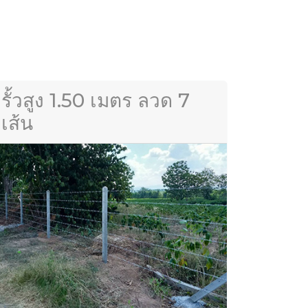
รั้วสูง 1.50 เมตร ลวด 7
เส้น