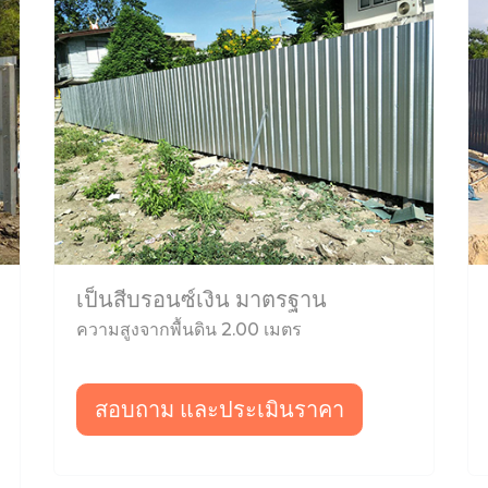
เป็นสีบรอนซ์เงิน มาตรฐาน
ความสูงจากพื้นดิน 2.00 เมตร
สอบถาม และประเมินราคา