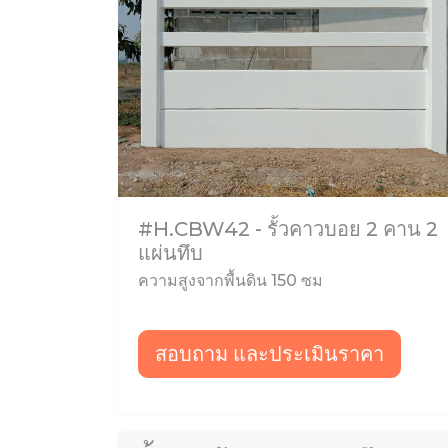
#H.CBW42 - รั้วคาวบอย 2 คาน 2
แผ่นทึบ
ความสูงจากพื้นดิน 150 ซม
สอบถาม และประเมินราคา