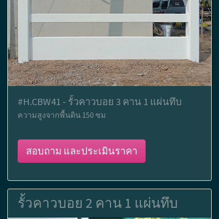
#H.CBW41 - รั้วคาวบอย 3 คาน 1 แผ่นทึบ
ความสูงจากพื้นดิน 150 ซม
สอบถาม และประเมินราคา
รั้วคาวบอย 2 คาน 1 แผ่นทึบ