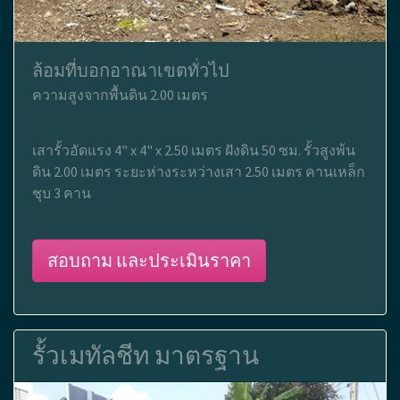
ล้อมที่บอกอาณาเขตทั่วไป
ความสูงจากพื้นดิน 2.00 เมตร
เสารั้วอัดแรง 4" x 4" x 2.50 เมตร ฝังดิน 50 ซม. รั้วสูงพ้น
ดิน 2.00 เมตร ระยะห่างระหว่างเสา 2.50 เมตร คานเหล็ก
ชุบ 3 คาน
สอบถาม และประเมินราคา
รั้วเมทัลชีท มาตรฐาน