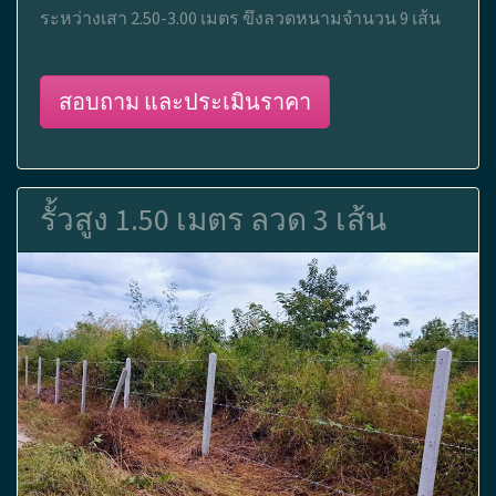
ระหว่างเสา 2.50-3.00 เมตร ขึงลวดหนามจำนวน 9 เส้น
สอบถาม และประเมินราคา
รั้วสูง 1.50 เมตร ลวด 3 เส้น