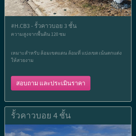
#H.CB3 - รั้วคาวบอย 3 ชั้น
ความสูงจากพื้นดิน 120 ซม
เหมาะสำหรับ ล้อมเขตแดน ล้อมที่ แบ่งเขต เน้นตกแต่ง
ให้สวยงาม
สอบถาม และประเมินราคา
รั้วคาวบอย 4 ชั้น