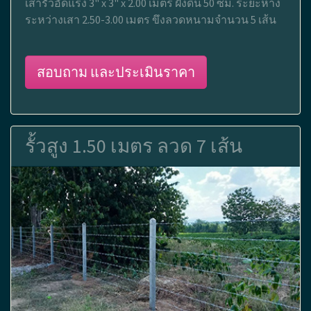
เสารั้วอัดแรง 3" x 3" x 2.00 เมตร ฝังดิน 50 ซม. ระยะห่าง
ระหว่างเสา 2.50-3.00 เมตร ขึงลวดหนามจำนวน 5 เส้น
สอบถาม และประเมินราคา
รั้วสูง 1.50 เมตร ลวด 7 เส้น