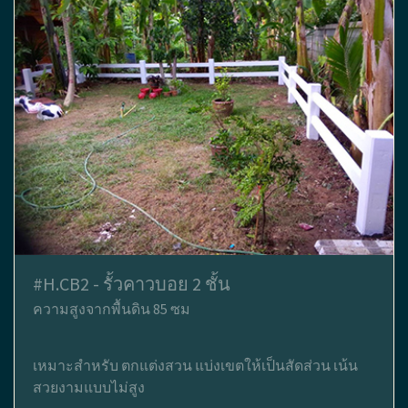
#H.CB2 - รั้วคาวบอย 2 ชั้น
ความสูงจากพื้นดิน 85 ซม
เหมาะสำหรับ ตกแต่งสวน แบ่งเขตให้เป็นสัดส่วน เน้น
สวยงามแบบไม่สูง