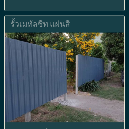
รั้วเมทัลชีท แผ่นสี